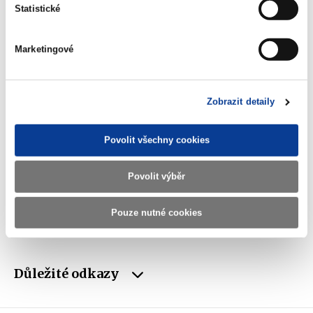
Statistické
Telefon
+420 257 041 111
E-mail
podatelna@mf.gov.cz
Marketingové
IČO
00006947
DIČ
CZ00006947
Zobrazit detaily
ID Datové
xzeaauv
Povolit všechny cookies
schránky
Povolit výběr
Weby ministerstva
Pouze nutné cookies
Resort financí
Důležité odkazy