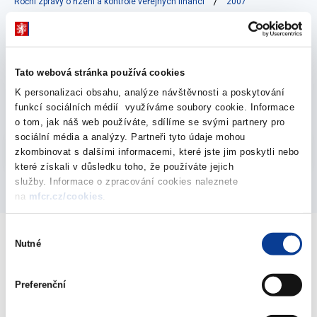
Roční zprávy o řízení a kontrole veřejných financí
2007
Zpráva o výsledcích finančních kontrol ve
Tato webová stránka používá cookies
veřejné správě za rok 2007
K personalizaci obsahu, analýze návštěvnosti a poskytování
14. května 2008
funkcí sociálních médií využíváme soubory cookie. Informace
o tom, jak náš web používáte, sdílíme se svými partnery pro
sociální média a analýzy. Partneři tyto údaje mohou
Vyberte
zkombinovat s dalšími informacemi, které jste jim poskytli nebo
2007
které získali v důsledku toho, že používáte jejich
služby. Informace o zpracování cookies naleznete
na
mfcr.cz/cookies
.
Výběr
Nutné
souhlasu
Ministerstvo financí ČR
Preferenční
Adresa
Letenská 15, 118 10 Praha