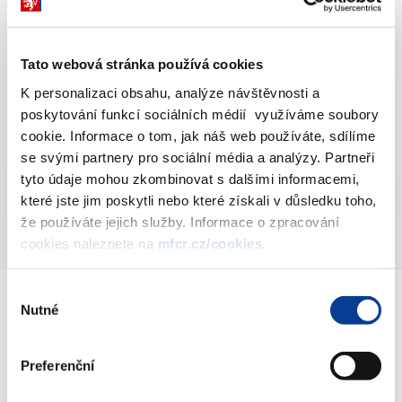
Roční zprávy o řízení a kontrole veřejných financí
2012
Tato webová stránka používá cookies
Zpráva o výsledcích finančních kontrol ve
K personalizaci obsahu, analýze návštěvnosti a
veřejné správě za rok 2012
poskytování funkcí sociálních médií využíváme soubory
11. června 2013
cookie. Informace o tom, jak náš web používáte, sdílíme
se svými partnery pro sociální média a analýzy. Partneři
tyto údaje mohou zkombinovat s dalšími informacemi,
Vyberte
2012
které jste jim poskytli nebo které získali v důsledku toho,
že používáte jejich služby. Informace o zpracování
cookies naleznete na
mfcr.cz/cookies
.
Výběr
Nutné
souhlasu
Ministerstvo financí ČR
Preferenční
Adresa
Letenská 15, 118 10 Praha