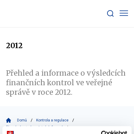
Zobrazit/skrýt
search
bar
2012
Přehled a informace o výsledcích
finančních kontrol ve veřejné
správě v roce 2012.
Domů
Kontrola a regulace
Řízení a kontrola veřejných financí