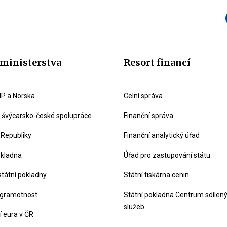
ministerstva
Resort financí
P a Norska
Celní správa
švýcarsko-české spolupráce
Finanční správa
 Republiky
Finanční analytický úřad
okladna
Úřad pro zastupování státu
státní pokladny
Státní tiskárna cenin
 gramotnost
Státní pokladna Centrum sdílen
služeb
 eura v ČR