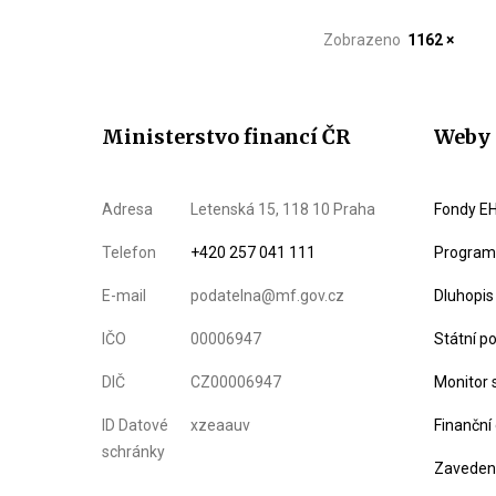
Zobrazeno
1162 ×
Ministerstvo financí ČR
Weby 
Adresa
Letenská 15, 118 10 Praha
Fondy EH
Telefon
+420 257 041 111
Program 
E-mail
podatelna@mf.gov.cz
Dluhopis
IČO
00006947
Státní p
DIČ
CZ00006947
Monitor 
ID Datové
xzeaauv
Finanční
schránky
Zavedení