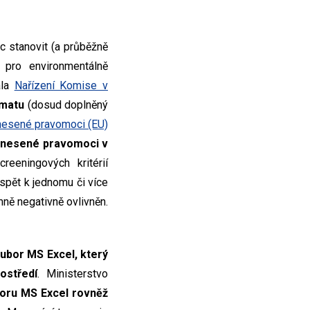
 stanovit (a průběžně
a pro environmentálně
ala
Nařízení Komise v
imatu
(dosud doplněný
nesené pravomoci (EU)
enesené pravomoci v
reeningových kritérií
spět k jednomu či více
mně negativně ovlivněn.
ubor MS Excel, který
rostředí
. Ministerstvo
boru MS Excel rovněž