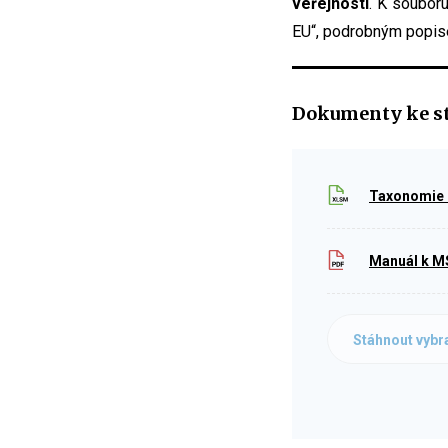
veřejnosti
. K soubor
EU“, podrobným popis
Dokumenty ke s
Taxonomie 
Manuál k M
Stáhnout vybr