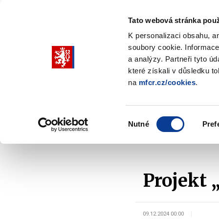
Tato webová stránka použ
K personalizaci obsahu, a
soubory cookie. Informace
Pohybujte
a analýzy. Partneři tyto ú
šipkami
které získali v důsledku t
na
mfcr.cz/cookies
.
nahoru
Ministerstvo
Rozpočtová politika
a
Zobrazit
Z
submenu
s
dolů
Ministerstvo
R
Výběr
p
Nutné
Pref
pro
souhlasu
Domů
Ministerstvo
Financování udržitelnosti
výběr
našeptaných
položek
Projekt
09.12.2024 00:00