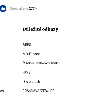
Doporučeno
277 ×
Důležité odkazy
ARES
MOJE daně
Číselník účelových znaků
FKVS
IS o platech
ých
EDS/SMVS/ZED/JDP