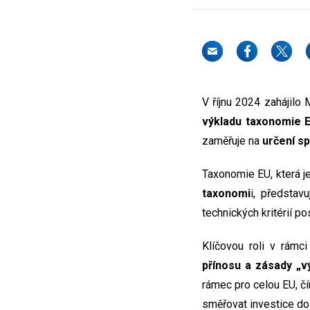
V říjnu 2024 zahájilo 
výkladu taxonomie 
zaměřuje na
určení s
Taxonomie EU, která 
taxonomi
i, představ
technických kritérií p
Klíčovou roli v rámc
přínosu a zásady „
rámec pro celou EU, čí
směřovat investice do