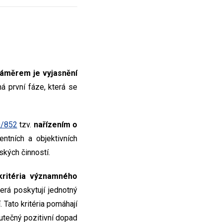
áměrem je vyjasnění
há první fáze, která se
0/852
tzv.
nařízením o
entních a objektivních
ských činností.
kritéria významného
terá poskytují jednotný
 Tato kritéria pomáhají
utečný pozitivní dopad