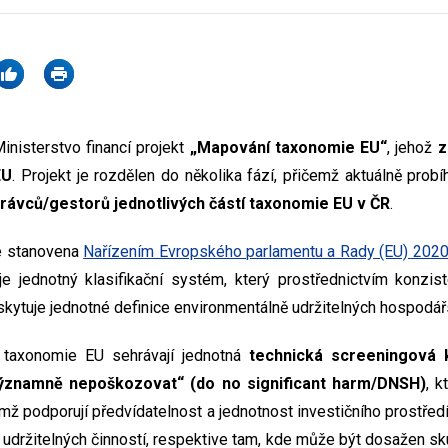
Ministerstvo financí projekt
„Mapování taxonomie EU“
, jehož
z
EU
. Projekt je rozdělen do několika fází, přičemž aktuálně probí
právců/gestorů jednotlivých částí taxonomie EU v ČR
.
je stanovena
Nařízením Evropského parlamentu a Rady (EU) 202
uje jednotný klasifikační systém, který prostřednictvím konzist
oskytuje jednotné definice environmentálně udržitelných hospodář
i taxonomie EU sehrávají jednotná
technická screeningová 
významně nepoškozovat“ (do no significant harm/DNSH)
, k
mž podporují předvídatelnost a jednotnost investičního prostředí.
 udržitelných činností, respektive tam, kde může být dosažen sk