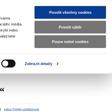
Povolit všechny cookies
žíváme
CZ
EN
ciální média
Základní
Povolit výběr
kytli nebo
informace
naleznete
o
Pouze nutné cookies
ahraničí a EU
Kontrola a regulace
Ministerstvu
Zobrazit
Zobrazit
submenu
submenu
financí
Zahraničí
Kontrola
a
a
v
Zobrazit detaily
EU
regulace
českém
znakovém
jazyce.
“
odbor Politiky udržitelnosti