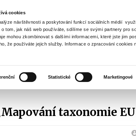
ívá cookies
nalýze návštěvnosti a poskytování funkcí sociálních médií vyu
Vyhledat
 o tom, jak náš web používáte, sdílíme se svými partnery pro so
daje mohou zkombinovat s dalšími informacemi, které jste jim pos
oho, že používáte jejich služby. Informace o zpracování cookies 
Finanční trh
Daně a účetnictví
Z
obrazit
Zobrazit
Zobrazit
ubmenu
submenu
submenu
ozpočtová
Finanční
Daně
olitika
trh
a
erenční
Statistické
Marketingové
účetnictví
Projekty
Projekt „Mapování taxonomie EU“
 „Mapování taxonomie EU