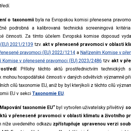
tředí.
ení o taxonomii
byla na Evropskou komisi přenesena pravomoc
ečně podrobná a kalibrovaná technická screeningová kritéri
ské činnosti. Za tímto účelem Evropská komise doposud vyd
 (EU) 2021/2139
tzv.
akt v přenesené pravomoci v oblasti kl
přenesené pravomoci (EU) 2022/1214
a
Nařízením Komise v pře
í Komise v přenesené pravomoci (EU) 2023/2486
tzv.
akt v př
rostředí
. Přílohy těchto aktů prostřednictvím technických sc
ak mohou hospodářské činnosti v daných odvětvích významně při
ních cílů taxonomie EU, aniž by byl kterýkoli z těchto cílů význa
nomii EU v sekci
Taxonomie EU
.
„Mapování taxonomie EU“
byl vytvořen uživatelsky přívětivý
so
aktů v přenesené pravomoci v oblasti klimatu a životního p
vím níže uvedeného odkazu
zpřístupňuje upravenou verzi sou