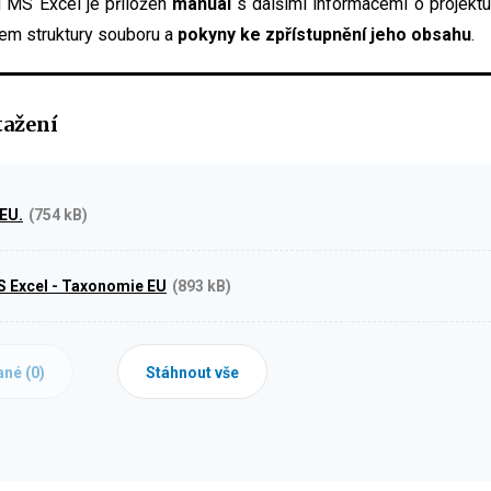
u MS Excel je přiložen
manuál
s dalšími informacemi o projekt
em struktury souboru a
pokyny ke zpřístupnění jeho obsahu
.
tažení
EU.
(754 kB)
S Excel - Taxonomie EU
(893 kB)
ané (
0
)
Stáhnout vše