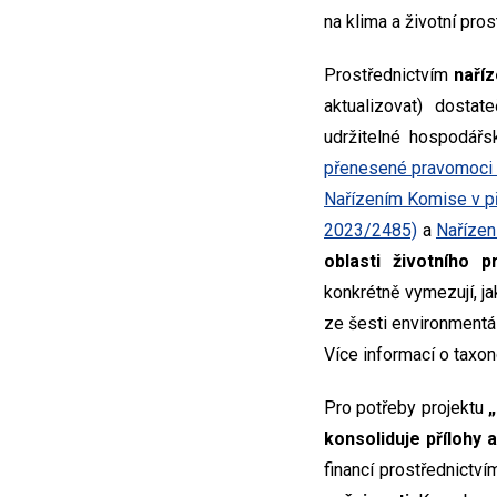
na klima a životní pros
Prostřednictvím
naříz
aktualizovat) dostat
udržitelné hospodář
přenesené pravomoci
Nařízením Komise v 
2023/2485)
a
Nařízen
oblasti životního p
konkrétně vymezují, j
ze šesti environmentál
Více informací o taxo
Pro potřeby projektu
konsoliduje přílohy 
financí prostřednict