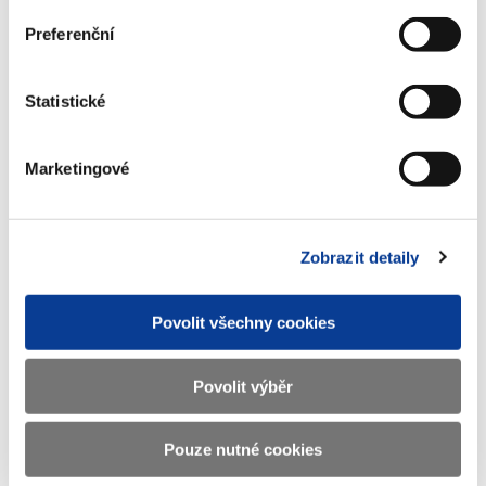
Preferenční
Ministerstvo financí ČR
Statistické
Adresa
Letenská 15, 118 10 Praha
Marketingové
Telefon
+420 257 041 111
E-mail
podatelna@mf.gov.cz
Zobrazit detaily
IČO
00006947
DIČ
CZ00006947
Povolit všechny cookies
ID Datové
xzeaauv
schránky
Povolit výběr
Weby ministerstva
Pouze nutné cookies