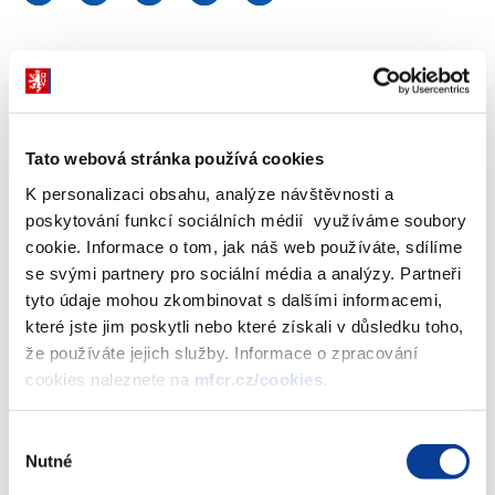
Prezident Evropské centrální banky Mario Draghi představil
začátkem listopadu záměr uvést do oběhu novou, v pořadí
druhou sérii eurobankovek. Nazývána je série
Europa
. A to z toho
důvodu, že dva ochranné prvky této série – hologram a
Tato webová stránka používá cookies
vodoznak – budou zachycovat tvář mytologické postavy bohyně
K personalizaci obsahu, analýze návštěvnosti a
Európy, jejíž jméno nese náš kontinent a od něhož je odvozen
poskytování funkcí sociálních médií využíváme soubory
název měny euro. Nové bankovky budou zaváděny postupně v
cookie. Informace o tom, jak náš web používáte, sdílíme
pořadí od nejmenších nominálních hodnot k největším. Vzhled
se svými partnery pro sociální média a analýzy. Partneři
nejmenší pětieurové bankovky ze série Europa bude představen
tyto údaje mohou zkombinovat s dalšími informacemi,
10. ledna 2013. Obíhat by tato bankovka měla od května 2013.
které jste jim poskytli nebo které získali v důsledku toho,
že používáte jejich služby. Informace o zpracování
Celý článek
cookies naleznete na
mfcr.cz/cookies
.
Zdroj:
Zavedení eura
, publikováno 5.12.2012
Výběr
Nutné
souhlasu
Zobrazeno
82 ×
Doporučeno
335 ×