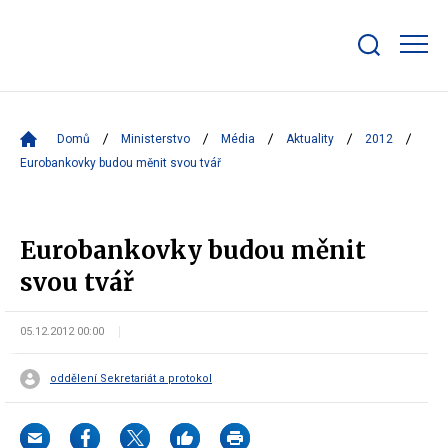
Zobrazit/skrýt
search
bar
Domů
Ministerstvo
Média
Aktuality
2012
Eurobankovky budou měnit svou tvář
Eurobankovky budou měnit
svou tvář
05.12.2012 00:00
oddělení Sekretariát a protokol