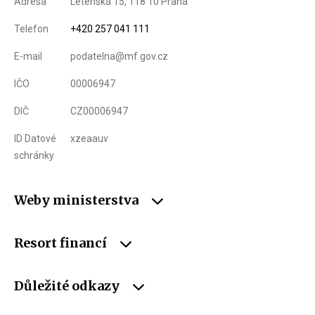
Adresa
Letenská 15, 118 10 Praha
Telefon
+420 257 041 111
E-mail
podatelna@mf.gov.cz
IČO
00006947
DIČ
CZ00006947
ID Datové
xzeaauv
schránky
Weby ministerstva
Resort financí
Důležité odkazy