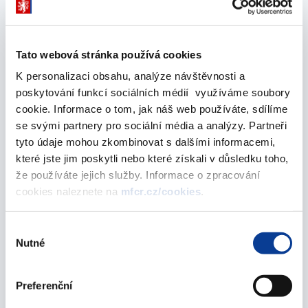
Seznam schválených žádostí předložených do
Fondu Partnerství - 8. cyklus
Tato webová stránka používá cookies
06. září 2012
K personalizaci obsahu, analýze návštěvnosti a
poskytování funkcí sociálních médií využíváme soubory
srpen 2012
cookie. Informace o tom, jak náš web používáte, sdílíme
se svými partnery pro sociální média a analýzy. Partneři
tyto údaje mohou zkombinovat s dalšími informacemi,
Změna sazby DPH snížení meziročního výnosu
které jste jim poskytli nebo které získali v důsledku toho,
nezpůsobila
že používáte jejich služby. Informace o zpracování
cookies naleznete na
mfcr.cz/cookies
.
02. srpna 2012
červenec 2012
Výběr
Nutné
souhlasu
Zákon č. 254/2012 Sb., kterým se mění zákon č.
Preferenční
21/1992 Sb., o bankách, ve znění pozdějších