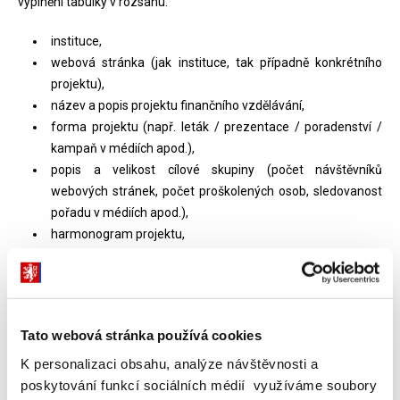
vyplnění tabulky v rozsahu:
instituce,
webová stránka (jak instituce, tak případně konkrétního
projektu),
název a popis projektu finančního vzdělávání,
forma projektu (např. leták / prezentace / poradenství /
kampaň v médiích apod.),
popis a velikost cílové skupiny (počet návštěvníků
webových stránek, počet proškolených osob, sledovanost
pořadu v médiích apod.),
harmonogram projektu,
zdroj financování projektu (vlastní prostředky, dotace,
evropské fondy, sponzorské dary apod.),
kontaktní osoba,
spolupracující instituce a
Tato webová stránka používá cookies
poznámky / jakékoli další důležité informace
K personalizaci obsahu, analýze návštěvnosti a
poskytování funkcí sociálních médií využíváme soubory
na mailovou adresu
financni-vzdelavani@mfcr.cz
nejpozději
do