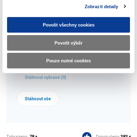
Dokumenty ke stažení
Zobrazit detaily
Povolit všechny cookies
Tabulka pro vyplnění informací o
projektech v oblasti finančního
Povolit výběr
vzdělávání
(29 kB)
Pouze nutné cookies
Stáhnout vybrané (
0
)
Stáhnout vše
Zobrazeno
78 ×
Doporučeno
383 ×