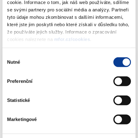
cookie. Informace o tom, jak náš web používáte, sdílíme
24. srpna 2012
.
se svými partnery pro sociální média a analýzy. Partneři
tyto údaje mohou zkombinovat s dalšími informacemi,
Děkujeme za spolupráci.
které jste jim poskytli nebo které získali v důsledku toho,
že používáte jejich služby. Informace o zpracování
Dokumenty ke stažení
cookies naleznete na
mfcr.cz/cookies
.
Výběr
Nutné
souhlasu
Tabulka pro vyplnění informací o projektech
v oblasti finančního vzdělávání
XLS (29kB)
Preferenční
Statistické
Informace o běžících a plánovaných projektech prosím zasílejte na
mailovou adresu
financni-vzdelavani@mfcr.cz
nejpozději
do 24.
Marketingové
srpna 2012
.