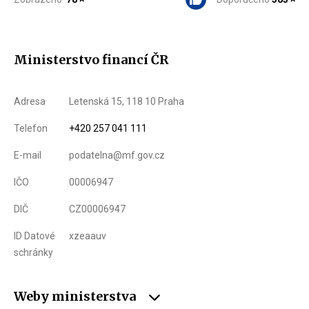
Ministerstvo financí ČR
Adresa
Letenská 15, 118 10 Praha
Telefon
+420 257 041 111
E-mail
podatelna@mf.gov.cz
IČO
00006947
DIČ
CZ00006947
ID Datové
xzeaauv
schránky
Weby ministerstva