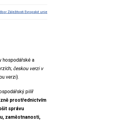
dbor Záležitosti Evropské unie
ě v hospodářské a
rzích;
českou verzi
v
u verzi).
ospodářský pilíř
ázně prostřednictvím
pšit správu
tu, zaměstnanosti,