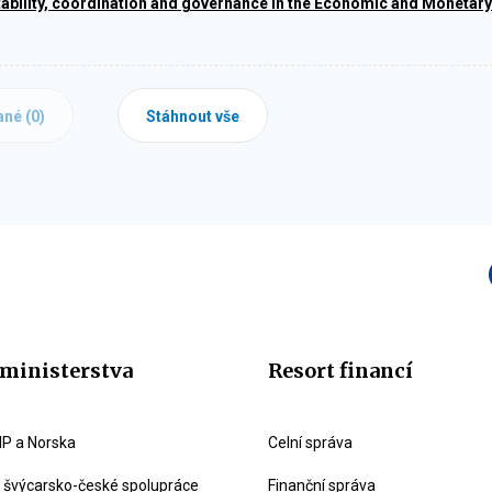
tability, coordination and governance in the Economic and Monetar
ané (
0
)
Stáhnout vše
ministerstva
Resort financí
P a Norska
Celní správa
švýcarsko-české spolupráce
Finanční správa