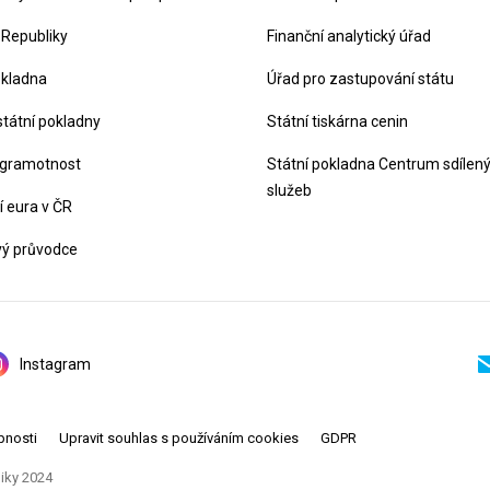
 Republiky
Finanční analytický úřad
okladna
Úřad pro zastupování státu
státní pokladny
Státní tiskárna cenin
 gramotnost
Státní pokladna Centrum sdílen
služeb
 eura v ČR
vý průvodce
Instagram
pnosti
Upravit souhlas s používáním cookies
GDPR
liky 2024