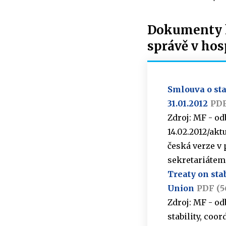
Dokumenty ke
správě v hos
Smlouva o sta
31.01.2012
PDF
Zdroj: MF - od
14.02.2012/akt
česká verze v
sekretariátem
Treaty on sta
Union
PDF (5
Zdroj: MF - od
stability, co