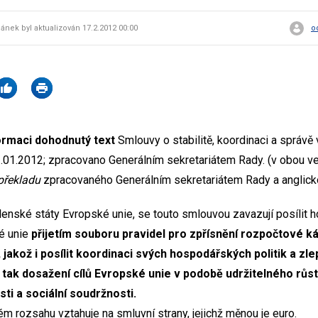
lánek byl aktualizován 17.2.2012 00:00
o
formaci dohodnutý text
Smlouvy o stabilitě, koordinaci a správ
.01.2012; zpracovano Generálním sekretariátem Rady. (v obou ve
 překladu
zpracovaného Generálním sekretariátem Rady a anglicko
lenské státy Evropské unie, se touto smlouvou zavazují posílit h
é unie
přijetím souboru pravidel pro zpřísnění rozpočtové k
jakož i posílit koordinaci svých hospodářských politik a zle
 tak dosažení cílů Evropské unie v podobě udržitelného růs
i a sociální soudržnosti.
m rozsahu vztahuje na smluvní strany, jejichž měnou je euro.