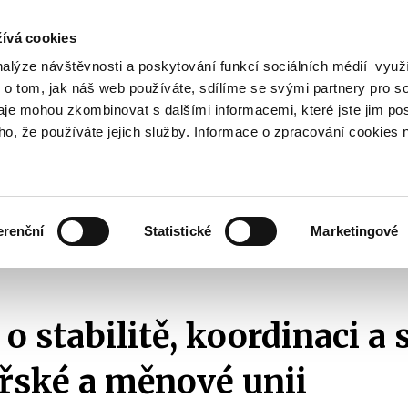
ívá cookies
nalýze návštěvnosti a poskytování funkcí sociálních médií vyu
Vyhledat
 o tom, jak náš web používáte, sdílíme se svými partnery pro so
daje mohou zkombinovat s dalšími informacemi, které jste jim pos
oho, že používáte jejich služby. Informace o zpracování cookies 
Finanční trh
Daně a účetnictví
Z
obrazit
Zobrazit
Zobrazit
ubmenu
submenu
submenu
ozpočtová
Finanční
Daně
olitika
trh
a
erenční
Statistické
Marketingové
účetnictví
012
Smlouva o stabilitě, koordinaci a správě v hospodářské a měnové unii
o stabilitě, koordinaci a 
řské a měnové unii