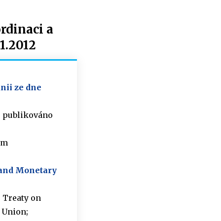
rdinaci a
1.2012
nii ze dne
; publikováno
ím
c and Monetary
; Treaty on
 Union;