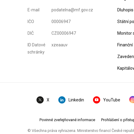
E-mail
podatelna@mf.gov.cz
Dluhopis
IČO
00006947
Státní p
DIČ
CZ00006947
Monitor 
ID Datové
xzeaauv
Finanční
schránky
Zavedení
Kapitálo
Linkedin
YouTube
X
Povinné zveřejňované informace
Prohlášení o přístu
© Všechna práva vyhrazena. Ministerstvo financí České repub