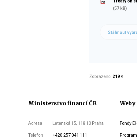
Treaty on s
(57 kB)
Stáhnout vybr
Zobrazeno
219 ×
Ministerstvo financí ČR
Weby 
Adresa
Letenská 15, 118 10 Praha
Fondy EH
Telefon
+420 257 041 111
Program 