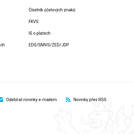
Číselník účelových znaků
FKVS
IS o platech
ých
EDS/SMVS/ZED/JDP
Odebírat novinky e-mailem
Novinky přes RSS