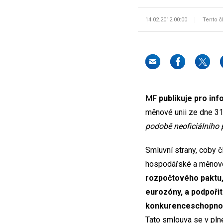
14.02.2012 00:00
Tento č
MF
publikuje pro in
měnové unii ze dne 31
podobě neoficiálního
Smluvní strany, coby č
hospodářské a měnov
rozpočtového paktu, 
eurozóny, a podpořit
konkurenceschopnost
Tato smlouva se v plné