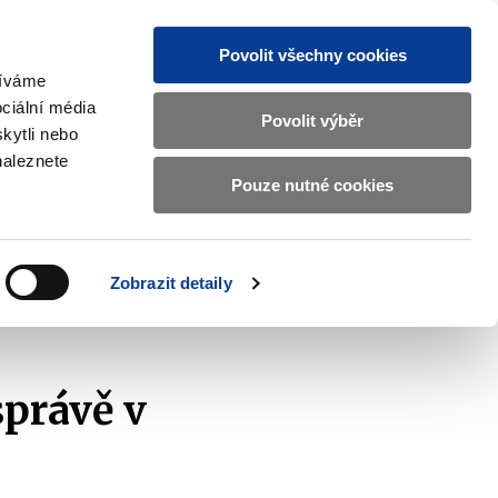
Povolit všechny cookies
žíváme
CZ
EN
ciální média
Základní
Povolit výběr
kytli nebo
informace
naleznete
o
Pouze nutné cookies
ahraničí a EU
Kontrola a regulace
Ministerstvu
Zobrazit
Zobrazit
submenu
submenu
financí
Zahraničí
Kontrola
a
a
v
Zobrazit detaily
EU
regulace
českém
znakovém
jazyce.
správě v