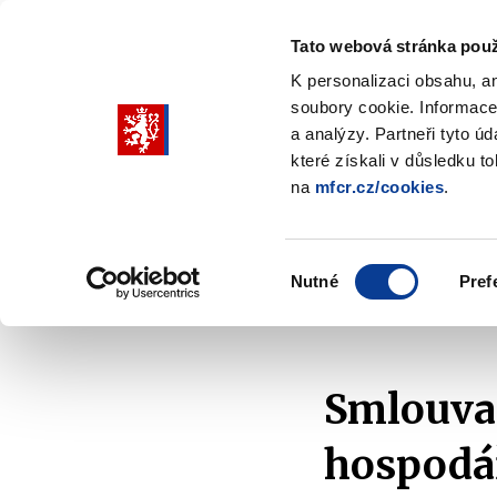
Tato webová stránka použ
K personalizaci obsahu, a
soubory cookie. Informace
Pohybujte
a analýzy. Partneři tyto ú
šipkami
které získali v důsledku t
na
mfcr.cz/cookies
.
nahoru
Ministerstvo
Rozpočtová politika
a
Zobrazit
Z
submenu
s
dolů
Ministerstvo
R
Výběr
p
Nutné
Pref
pro
souhlasu
Domů
Ministerstvo
Média
Aktuality
2
výběr
našeptaných
položek
Smlouva 
hospodá