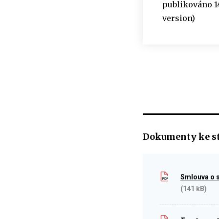
publikováno 14
version)
Dokumenty ke s
Smlouva o s
(141 kB)