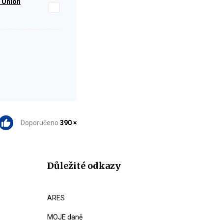
y Union
Doporučeno
390 ×
Důležité odkazy
ARES
MOJE daně