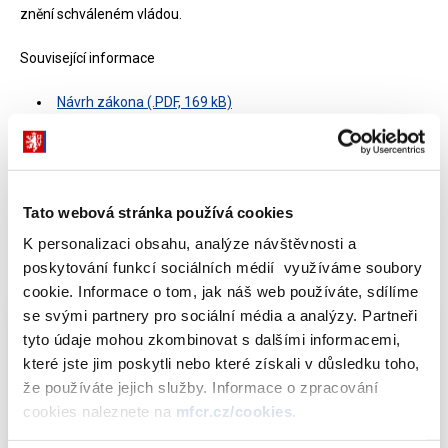
znění schváleném vládou.
Související informace
Návrh zákona (.PDF, 169 kB)
Platná znění části zákonů s vyznačením změn (.PDF, 288
kB)
Tato webová stránka používá cookies
Zdroj: MF - odbor Finanční trhy I, oddělení Bankovnictví
K personalizaci obsahu, analýze návštěvnosti a
poskytování funkcí sociálních médií využíváme soubory
Dokumenty ke stažení
cookie. Informace o tom, jak náš web používáte, sdílíme
se svými partnery pro sociální média a analýzy. Partneři
tyto údaje mohou zkombinovat s dalšími informacemi,
Návrh zákona
PDF (169kB)
které jste jim poskytli nebo které získali v důsledku toho,
Platná znění části zákonů s vyznačením
že používáte jejich služby. Informace o zpracování
změn
PDF (288kB)
cookies naleznete na
mfcr.cz/cookies
.