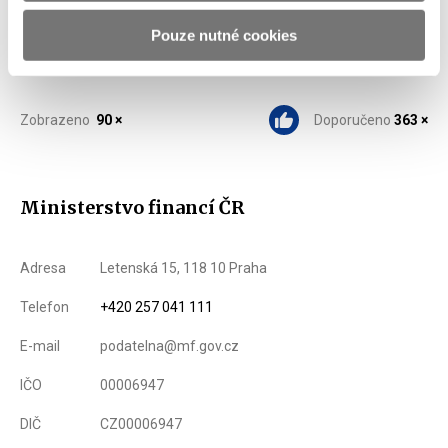
Pouze nutné cookies
Zobrazeno
90 ×
Doporučeno
363 ×
Ministerstvo financí ČR
Adresa
Letenská 15, 118 10 Praha
Telefon
+420 257 041 111
E-mail
podatelna@mf.gov.cz
IČO
00006947
DIČ
CZ00006947