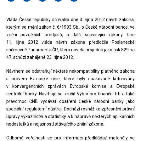
Vláda České republiky schválila dne 3. října 2012 návrh zákona,
kterým se mění zákon č. 6/1993 Sb., o České národní bance, ve
znění pozdějších předpisů, a další související zákony. Dne
11. října 2012 vláda návrh zákona předložila Poslanecké
sněmovně Parlamentu ČR, která novelu projedná jako tisk 829 na
47. schůzi zahájené 23. října 2012.
Návrhem se odstraňují některé nekompatibility platného zákona
s právem Evropské unie, které byly opakovaně kritizovány
v konvergenčních zprávách Evropské komise a Evropské
centrální banky. Navrhuje se zrušit Výbor pro finanční trh a také
pravomoc ČNB vydávat opatření České národní banky jako
speciální regulatorní nástroj. Dochází rovněž ke zpřesnění právní
úpravy výkaznictví a statistiky a k nápravě některých aplikačních
nedostatků a nejasností stávajícího znění zákona.
Odborné veřejnosti se pro informaci předkládají materiály ve