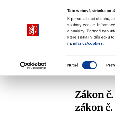
Tato webová stránka použ
K personalizaci obsahu, a
soubory cookie. Informace
Pohybujte
a analýzy. Partneři tyto ú
šipkami
které získali v důsledku t
na
mfcr.cz/cookies
.
nahoru
Ministerstvo
Rozpočtová politika
a
Zobrazit
Z
submenu
s
dolů
Ministerstvo
R
Výběr
p
Nutné
Pref
pro
souhlasu
Domů
Ministerstvo
Média
Aktuality
2
výběr
našeptaných
položek
Zákon č.
zákon č.