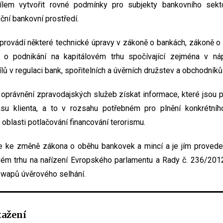
lem vytvořit rovné podmínky pro subjekty bankovního sektoru
ní bankovní prostředí.
rovádí některé technické úpravy v zákoně o bankách, zákoně o s
 o podnikání na kapitálovém trhu spočívající zejména v náp
 v regulaci bank, spořitelních a úvěrních družstev a obchodníků
 oprávnění zpravodajských služeb získat informace, které jsou
asu klienta, a to v rozsahu potřebném pro plnění konkrétní
oblasti potlačování financování terorismu.
 ke změně zákona o oběhu bankovek a mincí a je jím proved
vém trhu na nařízení Evropského parlamentu a Rady č. 236/2012
swapů úvěrového selhání.
tažení