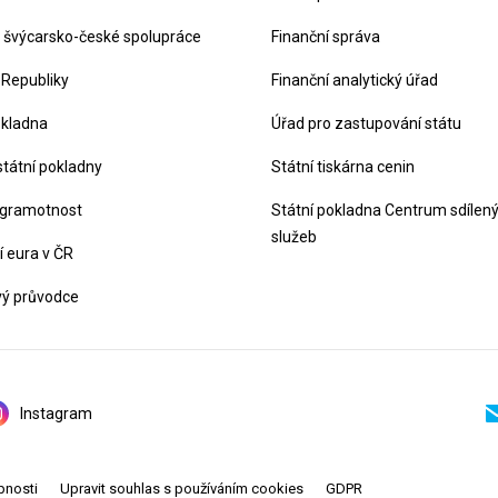
švýcarsko-české spolupráce
Finanční správa
 Republiky
Finanční analytický úřad
okladna
Úřad pro zastupování státu
státní pokladny
Státní tiskárna cenin
 gramotnost
Státní pokladna Centrum sdílen
služeb
 eura v ČR
vý průvodce
Instagram
pnosti
Upravit souhlas s používáním cookies
GDPR