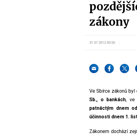
pozdějšíc
zákony
31.07.2012 00:00
Ve Sbírce zákonů byl 
Sb., o bankách
, ve
patnáctým dnem ode 
účinnosti dnem 1. li
Zákonem dochází zejm