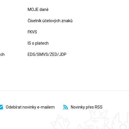
MOJE daně
Číselník účelových znaků
FKVS
IS o platech
ých
EDS/SMVS/ZED/JDP
Odebírat novinky e-mailem
Novinky přes RSS