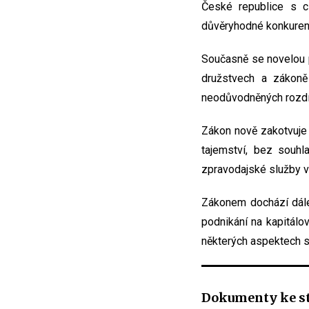
České republice s cí
důvěryhodné konkurenč
Současně se novelou p
družstvech a zákoně
neodůvodněných rozdílů
Zákon nově zakotvuje
tajemství, bez souhl
zpravodajské služby v 
Zákonem dochází dále
podnikání na kapitálo
některých aspektech 
Dokumenty ke s