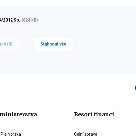
4/2012 Sb.
(624 kB)
ané (
0
)
Stáhnout vše
ministerstva
Resort financí
P a Norska
Celní správa