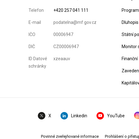
Telefon
+420 257 041 111
Program 
E-mail
podatelna@mf.gov.cz
Dluhopis
IČO
00006947
Státní p
DIČ
CZ00006947
Monitor 
ID Datové
xzeaauv
Finanční
schránky
Zavedení
Kapitálo
Linkedin
YouTube
X
Povinné zveřejňované informace
Prohlášení o přístu