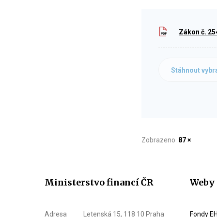
Zákon č. 25
Stáhnout vybr
Zobrazeno
87 ×
Ministerstvo financí ČR
Weby 
Adresa
Letenská 15, 118 10 Praha
Fondy EH