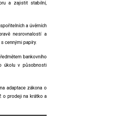
 a zajistit stabilní,
pořitelních a úvěrních
ravě nesrovnalostí a
 s cennými papíry.
 předmětem bankovního
ho úkolu v působnosti
ena adaptace zákona o
 o prodeji na krátko a