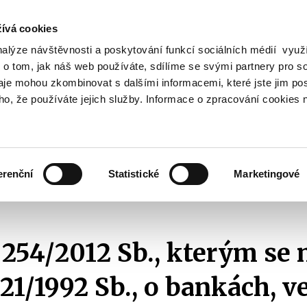
ívá cookies
nalýze návštěvnosti a poskytování funkcí sociálních médií vyu
Vyhledat
 o tom, jak náš web používáte, sdílíme se svými partnery pro so
daje mohou zkombinovat s dalšími informacemi, které jste jim pos
oho, že používáte jejich služby. Informace o zpracování cookies 
Finanční trh
Daně a účetnictví
Z
obrazit
Zobrazit
Zobrazit
ubmenu
submenu
submenu
ozpočtová
Finanční
Daně
olitika
trh
a
erenční
Statistické
Marketingové
účetnictví
012
Zákon č. 254/2012 Sb., kterým se mění zákon č. 21/1992 Sb., o bankách, 
 254/2012 Sb., kterým se
 21/1992 Sb., o bankách, v