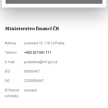
Ministerstvo financí ČR
Adresa
Letenská 15, 118 10 Praha
Telefon
+420 257 041 111
E-mail
podatelna@mf.gov.cz
IČO
00006947
DIČ
CZ00006947
ID Datové
xzeaauv
schránky