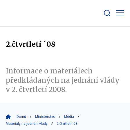
Zobrazit/skrýt
search
bar
2.čtvrtletí ´08
Informace o materiálech
předkládaných na jednání vlády
v 2. čtvrtletí 2008.
Domů
Ministerstvo
Média
Materiály na jednání vlády
2.čtvrtletí ´08