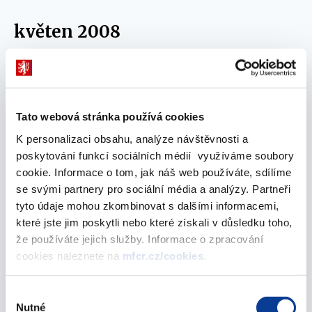
květen 2008
Materiály na jednání vlády 28. května 2008
28. května 2008
Tato webová stránka používá cookies
Materiály na jednání vlády 21. května 2008
K personalizaci obsahu, analýze návštěvnosti a
poskytování funkcí sociálních médií využíváme soubory
21. května 2008
cookie. Informace o tom, jak náš web používáte, sdílíme
se svými partnery pro sociální média a analýzy. Partneři
Materiály na jednání vlády 14. května 2008
tyto údaje mohou zkombinovat s dalšími informacemi,
14. května 2008
které jste jim poskytli nebo které získali v důsledku toho,
že používáte jejich služby. Informace o zpracování
duben 2008
cookies naleznete na
mfcr.cz/cookies
.
Výběr
Materiály na jednání vlády 28. dubna 2008
Nutné
souhlasu