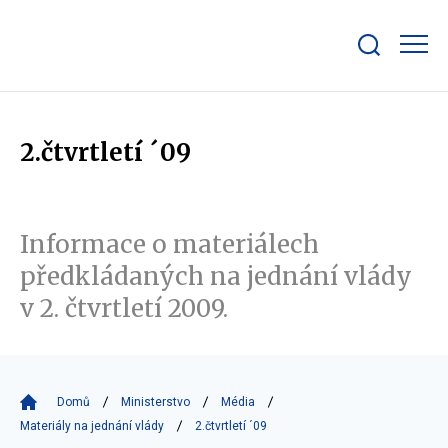
Zobrazit/skrýt
search
bar
2.čtvrtletí ´09
Informace o materiálech
předkládaných na jednání vlády
v 2. čtvrtletí 2009.
Domů
Ministerstvo
Média
Materiály na jednání vlády
2.čtvrtletí ´09