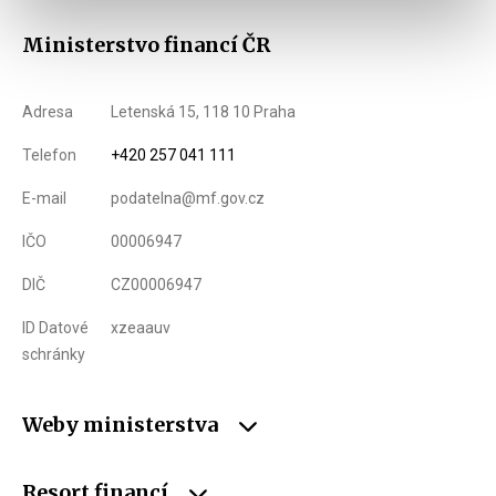
Ministerstvo financí ČR
Adresa
Letenská 15, 118 10 Praha
Telefon
+420 257 041 111
E-mail
podatelna@mf.gov.cz
IČO
00006947
DIČ
CZ00006947
ID Datové
xzeaauv
schránky
Weby ministerstva
Resort financí