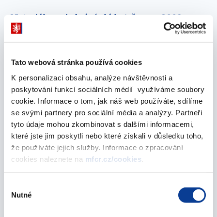
Materiály na jednání vlády 1. červen 2009
01. června 2009
květen 2009
Tato webová stránka používá cookies
K personalizaci obsahu, analýze návštěvnosti a
poskytování funkcí sociálních médií využíváme soubory
Materiály na jednání vlády 25. května 2009
cookie. Informace o tom, jak náš web používáte, sdílíme
25. května 2009
se svými partnery pro sociální média a analýzy. Partneři
tyto údaje mohou zkombinovat s dalšími informacemi,
Materiály na jednání vlády 18. května 2009
které jste jim poskytli nebo které získali v důsledku toho,
že používáte jejich služby. Informace o zpracování
18. května 2009
cookies naleznete na
mfcr.cz/cookies
.
Materiály na jednání vlády 4. května 2009
Výběr
04. května 2009
Nutné
souhlasu
duben 2009