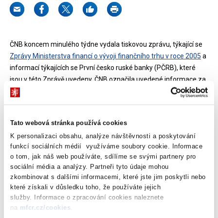
ČNB koncem minulého týdne vydala tiskovou zprávu, týkající se
Zprávy Ministerstva financí o vývoji finančního trhu v roce 2005
a
informací týkajících se První česko ruské banky (PČRB), které
jsou v této Zprávě uvedeny. ČNB označila uvedené informace za
nepravdivé a naprosto zavádějící.
Pro Ministerstvo financí je stanovisko ČNB velkým překvapením.
Tato webová stránka používá cookies
ČNB obdržela Zprávu před jejím vydáním k připomínkám a
uvedené informace nijak nerozporovala. Veškeré informace
K personalizaci obsahu, analýze návštěvnosti a poskytování
funkcí sociálních médií využíváme soubory cookie. Informace
navíc pochází z veřejných zdrojů, které ČNB také nikdy
o tom, jak náš web používáte, sdílíme se svými partnery pro
nezpochybnila, MF se navíc soustředilo zejména na obecné
sociální média a analýzy. Partneři tyto údaje mohou
dopady udělení bankovní licence subjektům ze zemí místo
zkombinovat s dalšími informacemi, které jste jim poskytli nebo
Evropskou unii a nijak nekomentovalo postup ČNB v konkrétním
které získali v důsledku toho, že používáte jejich
správním řízení.
služby. Informace o zpracování cookies naleznete
na
mfcr.cz/cookies
.
Prioritou Ministerstva financí vždy bylo rozvíjet spolupráci s ČNB