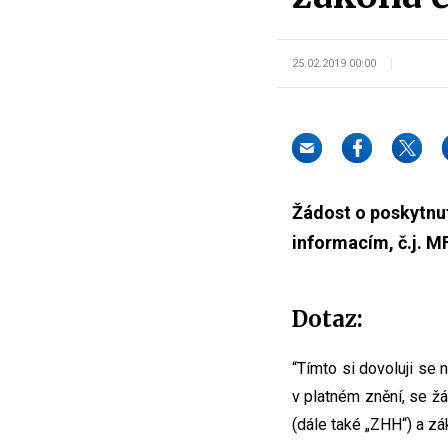
25.02.2019 00:00
Žádost o poskytnut
informacím, č.j. 
Dotaz:
“Tímto si dovoluji se
v platném znění, se žá
(dále také „ZHH“) a zá