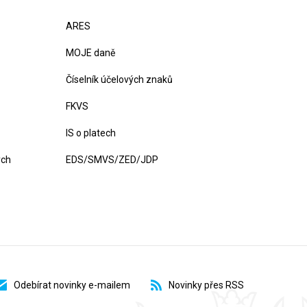
ARES
MOJE daně
Číselník účelových znaků
FKVS
IS o platech
ých
EDS/SMVS/ZED/JDP
Odebírat novinky e-mailem
Novinky přes RSS