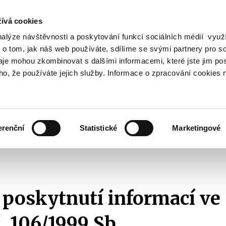
ívá cookies
nalýze návštěvnosti a poskytování funkcí sociálních médií vyu
Vyhledat
 o tom, jak náš web používáte, sdílíme se svými partnery pro so
daje mohou zkombinovat s dalšími informacemi, které jste jim pos
oho, že používáte jejich služby. Informace o zpracování cookies 
Finanční trh
Daně a účetnictví
Z
obrazit
Zobrazit
Zobrazit
ubmenu
submenu
submenu
ozpočtová
Finanční
Daně
olitika
trh
a
erenční
Statistické
Marketingové
účetnictví
ikace s veřejností
Žádosti o informace dle zákona č. 106/1999 Sb.
Se
.
 poskytnutí informací ve
. 106/1999 Sb.