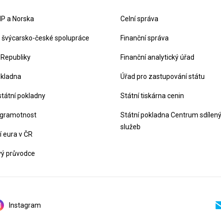
P a Norska
Celní správa
švýcarsko-české spolupráce
Finanční správa
 Republiky
Finanční analytický úřad
okladna
Úřad pro zastupování státu
státní pokladny
Státní tiskárna cenin
 gramotnost
Státní pokladna Centrum sdílen
služeb
 eura v ČR
vý průvodce
Instagram