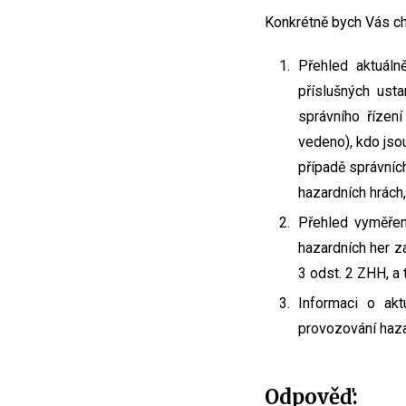
Konkrétně bych Vás cht
Přehled aktuáln
příslušných ust
správního řízen
vedeno), kdo jso
případě správníc
hazardních hrách,
Přehled vyměřen
hazardních her za
3 odst. 2 ZHH, a
Informaci o akt
provozování haza
Odpověď: