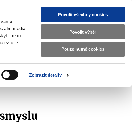
Povolit všechny cookies
žíváme
CZ
EN
ciální média
Základní
Povolit výběr
kytli nebo
informace
naleznete
o
Pouze nutné cookies
ahraničí a EU
Kontrola a regulace
Ministerstvu
Zobrazit
Zobrazit
submenu
submenu
financí
Zahraničí
Kontrola
a
a
v
Zobrazit detaily
EU
regulace
znam podaných žádostí
2019
českém
znakovém
jazyce.
 smyslu