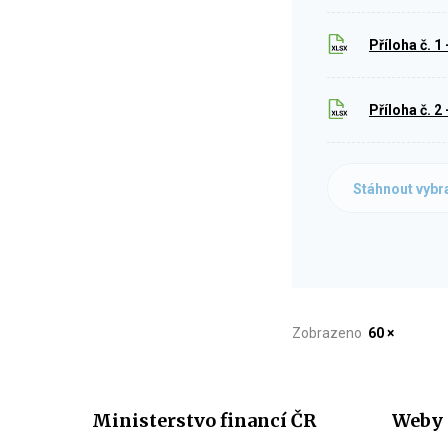
Příloha č. 
Příloha č. 
Stáhnout vybr
Zobrazeno
60 ×
Ministerstvo financí ČR
Weby 