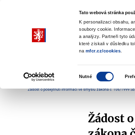
Tato webová stránka použ
K personalizaci obsahu, a
soubory cookie. Informace
Pohybujte
a analýzy. Partneři tyto ú
šipkami
které získali v důsledku t
na
mfcr.cz/cookies
.
nahoru
Ministerstvo
Rozpočtová politika
a
Zobrazit
Z
submenu
s
dolů
Ministerstvo
R
Výběr
p
Nutné
Pref
pro
souhlasu
Domů
Ministerstvo
Služby veřejnosti
Komun
výběr
Žádost o poskytnutí informací ve smyslu zákona č. 106/1999 Sb
našeptaných
položek
Žádost o
zákona č