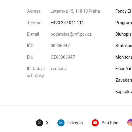
Adresa
Letenská 15, 118 10 Praha
Fondy EH
Telefon
+420 257 041 111
Program 
E-mail
podatelna@mf.gov.cz
Dluhopis
IČO
00006947
Státní p
DIČ
CZ00006947
Monitor 
ID Datové
xzeaauv
Finanční
schránky
Zavedení
Kapitálo
Linkedin
YouTube
X