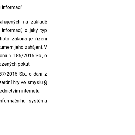
 informací:
zahájených na základě
informací, o jaký typ
hoto zákona je řízení
atumem jeho zahájení. V
kona č. 186/2016 Sb., o
razených pokut.
87/2016 Sb., o dani z
azardní hry ve smyslu §
ednictvím internetu.
 Informačního systému