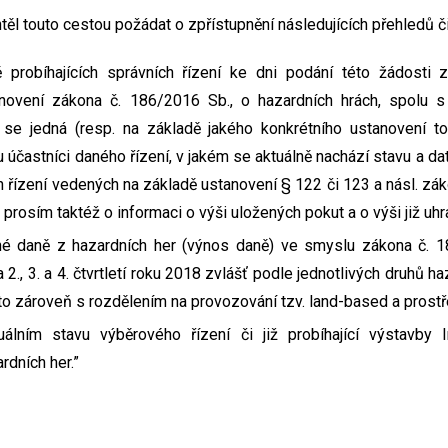
ěl touto cestou požádat o zpřístupnění následujících přehledů či
ě probíhajících správních řízení ke dni podání této žádosti 
anovení zákona č. 186/2016 Sb., o hazardních hrách, spolu s 
í se jedná (resp. na základě jakého konkrétního ustanovení to
u účastníci daného řízení, v jakém se aktuálně nachází stavu a d
h řízení vedených na základě ustanovení § 122 či 123 a násl. zá
 prosím taktéž o informaci o výši uložených pokut a o výši již uh
é daně z hazardních her (výnos daně) ve smyslu zákona č. 1
 2., 3. a 4. čtvrtletí roku 2018 zvlášť podle jednotlivých druhů h
 to zároveň s rozdělením na provozování tzv. land-based a prostř
uálním stavu výběrového řízení či již probíhající výstavby
rdních her.”