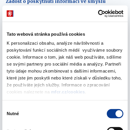
Žádost o poskytnutí informací ve smyslu
zákona č. 106/1999 Sb.
04. září 2019
Žádost o poskytnutí informací ve smyslu
Tato webová stránka používá cookies
zákona č. 106/1999 Sb.
K personalizaci obsahu, analýze návštěvnosti a
04. září 2019
poskytování funkcí sociálních médií využíváme soubory
cookie. Informace o tom, jak náš web používáte, sdílíme
Žádost o poskytnutí informací ve smyslu
se svými partnery pro sociální média a analýzy. Partneři
zákona č. 106/1999 Sb.
tyto údaje mohou zkombinovat s dalšími informacemi,
03. září 2019
které jste jim poskytli nebo které získali v důsledku toho,
že používáte jejich služby. Informace o zpracování
Žádost o poskytnutí informací ve smyslu
cookies naleznete na
mfcr.cz/cookies
.
zákona č. 106/1999 Sb.
02. září 2019
Výběr
Nutné
souhlasu
Žádost o poskytnutí informací ve smyslu
zákona č. 106/1999 Sb.