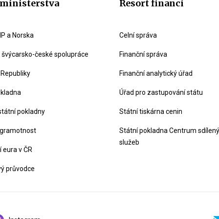
ministerstva
Resort financí
P a Norska
Celní správa
švýcarsko-české spolupráce
Finanční správa
 Republiky
Finanční analytický úřad
okladna
Úřad pro zastupování státu
státní pokladny
Státní tiskárna cenin
 gramotnost
Státní pokladna Centrum sdílen
služeb
 eura v ČR
vý průvodce