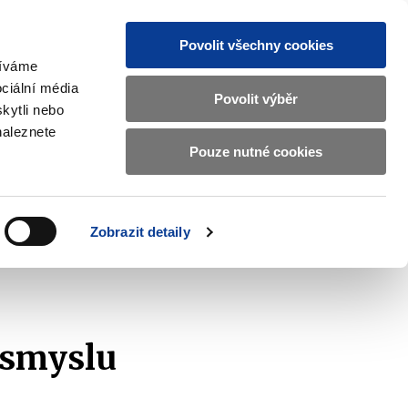
Povolit všechny cookies
žíváme
CZ
EN
ciální média
Základní
Povolit výběr
kytli nebo
informace
naleznete
o
Pouze nutné cookies
ahraničí a EU
Kontrola a regulace
Ministerstvu
Zobrazit
Zobrazit
submenu
submenu
financí
Zahraničí
Kontrola
a
a
v
Zobrazit detaily
EU
regulace
znam podaných žádostí
2019
českém
znakovém
jazyce.
 smyslu