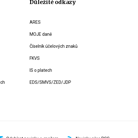
Důležité odkazy
ARES
MOJE daně
Číselník účelových znaků
FKVS
IS o platech
ých
EDS/SMVS/ZED/JDP