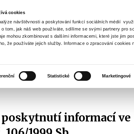
ívá cookies
nalýze návštěvnosti a poskytování funkcí sociálních médií vyu
Vyhledat
 o tom, jak náš web používáte, sdílíme se svými partnery pro so
daje mohou zkombinovat s dalšími informacemi, které jste jim pos
oho, že používáte jejich služby. Informace o zpracování cookies 
Finanční trh
Daně a účetnictví
Z
obrazit
Zobrazit
Zobrazit
ubmenu
submenu
submenu
ozpočtová
Finanční
Daně
olitika
trh
a
erenční
Statistické
Marketingové
účetnictví
ikace s veřejností
Žádosti o informace dle zákona č. 106/1999 Sb.
Se
.
 poskytnutí informací ve
. 106/1999 Sb.