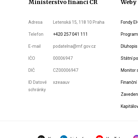
Ministerstvo financí ČR
Weby 
Adresa
Letenská 15, 118 10 Praha
Fondy EH
Telefon
+420 257 041 111
Program 
E-mail
podatelna@mf.gov.cz
Dluhopis
IČO
00006947
Státní p
DIČ
CZ00006947
Monitor 
ID Datové
xzeaauv
Finanční
schránky
Zavedení
Kapitálo