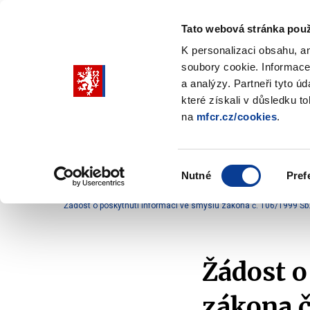
Tato webová stránka použ
K personalizaci obsahu, a
soubory cookie. Informace
Pohybujte
a analýzy. Partneři tyto ú
šipkami
které získali v důsledku t
na
mfcr.cz/cookies
.
nahoru
Ministerstvo
Rozpočtová politika
a
Zobrazit
Z
submenu
s
dolů
Ministerstvo
R
Výběr
p
Nutné
Pref
pro
souhlasu
Domů
Ministerstvo
Služby veřejnosti
Komun
výběr
Žádost o poskytnutí informací ve smyslu zákona č. 106/1999 Sb
našeptaných
položek
Žádost o
zákona č