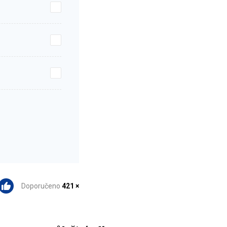
Doporučeno
421 ×