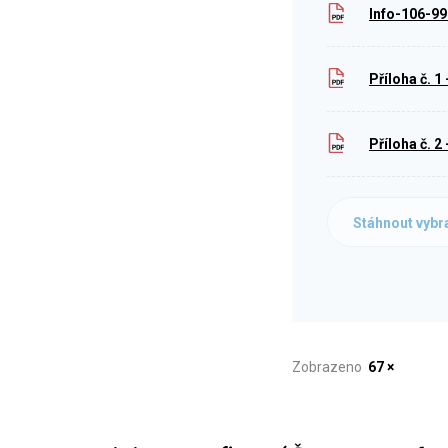
Info-106-9
Příloha č. 
Příloha č. 
Stáhnout vybr
Zobrazeno
67 ×