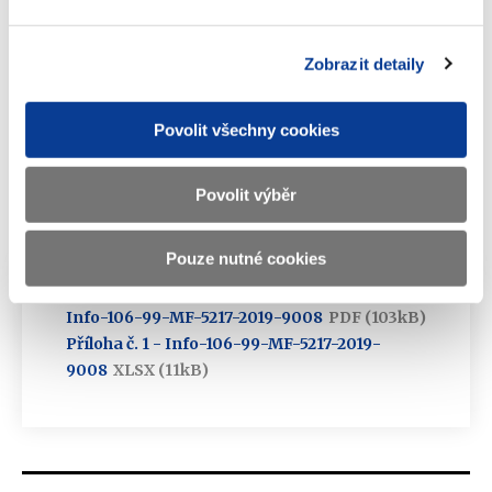
informaci, kdo takové rozhodnutí přijal (jméno, příjmení,
pracovní pozice) a jak je toto rozhodnutí odůvodněno.
Pokud existuje písemný zápis o tomto rozhodnutí
Zobrazit detaily
(například zápis škodní komise apod.) žádáme o jeho kopii."
Povolit všechny cookies
Odpověď:
Povolit výběr
Dokumenty ke stažení
Pouze nutné cookies
Info-106-99-MF-5217-2019-9008
PDF (103kB)
Příloha č. 1 - Info-106-99-MF-5217-2019-
9008
XLSX (11kB)