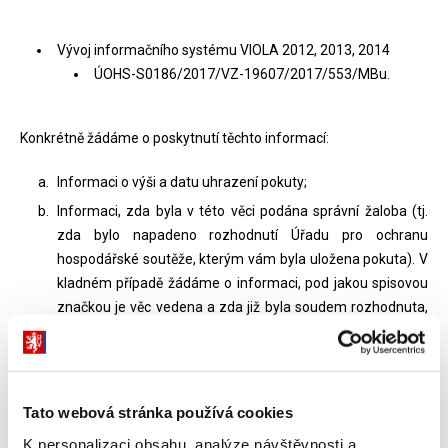
Vývoj informačního systému VIOLA 2012, 2013, 2014
ÚOHS-S0186/2017/VZ-19607/2017/553/MBu.
Konkrétně žádáme o poskytnutí těchto informací:
Informaci o výši a datu uhrazení pokuty;
Informaci, zda byla v této věci podána správní žaloba (tj.
zda bylo napadeno rozhodnutí Úřadu pro ochranu
hospodářské soutěže, kterým vám byla uložena pokuta). V
kladném případě žádáme o informaci, pod jakou spisovou
značkou je věc vedena a zda již byla soudem rozhodnuta,
případně jakým způsobem byla věc rozhodnuta, a zda
rozhodnutí soudu je již pravomocné. V případě existence
rozhodnutí soudu žádáme o zaslání jeho kopie;
Informaci, zda vám vznikla v souvislosti s touto veřejnou
Tato webová stránka používá cookies
zakázkou nějaká další škoda, případně v jaké výši
K personalizaci obsahu, analýze návštěvnosti a