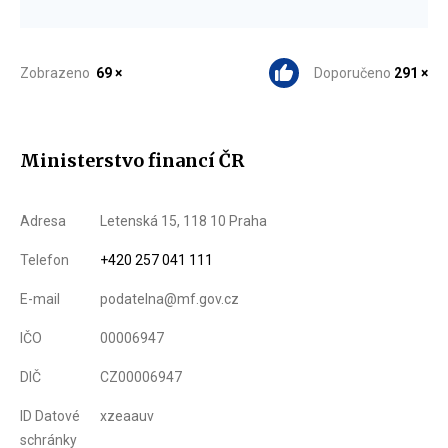
Zobrazeno
69 ×
Doporučeno
291 ×
Ministerstvo financí ČR
Adresa
Letenská 15, 118 10 Praha
Telefon
+420 257 041 111
E-mail
podatelna@mf.gov.cz
IČO
00006947
DIČ
CZ00006947
ID Datové
xzeaauv
schránky