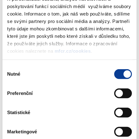
(například náklady soudního řízení, náklady na právní
poskytování funkcí sociálních médií využíváme soubory
zastoupení, postih od poskytovatele dotace apod.);
cookie. Informace o tom, jak náš web používáte, sdílíme
Informaci, zda jste zjistili, která osoba či osoby jsou za
se svými partnery pro sociální média a analýzy. Partneři
vznik škody odpovědné. Žádáme o sdělení jména a
tyto údaje mohou zkombinovat s dalšími informacemi,
pracovního zařazení osoby, která je za škodu odpovědná;
které jste jim poskytli nebo které získali v důsledku toho,
případně označení dodavatele služby, který je za škodu
že používáte jejich služby. Informace o zpracování
odpovědný;
cookies naleznete na
mfcr.cz/cookies
.
Informaci, zda byla škoda po odpovědných osobách
vymáhána a jakým konkrétním způsobem, v jaké výši a s
Výběr
jakým výsledkem (jaká část škody byla vymožena a kdy).
Nutné
souhlasu
Škoda může být vymáhána písemnou výzvou k úhradě,
započtením škody na jinou vzájemnou pohledávku,
Preferenční
podanou žalobou apod. – žádáme o konkrétní informaci,
jaké kroky byly podniknuty a kdy. V případě, že proti
odpovědné osobě či osobám byla podána žaloba, žádáme
Statistické
o označení soudu a spisovou značku, pod kterou je řízení
vedeno;
Marketingové
V případě, že jste se rozhodli škodu nevymáhat, žádáme o