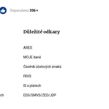
Doporučeno
306 ×
Důležité odkazy
ARES
MOJE daně
Číselník účelových znaků
FKVS
IS o platech
ých
EDS/SMVS/ZED/JDP