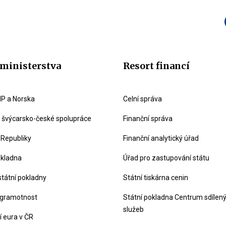
ministerstva
Resort financí
P a Norska
Celní správa
švýcarsko-české spolupráce
Finanční správa
 Republiky
Finanční analytický úřad
okladna
Úřad pro zastupování státu
státní pokladny
Státní tiskárna cenin
 gramotnost
Státní pokladna Centrum sdílen
služeb
 eura v ČR