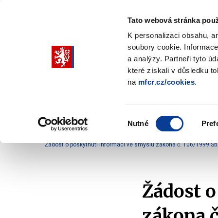
Tato webová stránka použ
K personalizaci obsahu, a
soubory cookie. Informace
Pohybujte
a analýzy. Partneři tyto ú
šipkami
které získali v důsledku t
na
mfcr.cz/cookies
.
nahoru
Ministerstvo
Rozpočtová politika
a
Zobrazit
Z
submenu
s
dolů
Ministerstvo
R
Výběr
p
Nutné
Pref
pro
souhlasu
Domů
Ministerstvo
Služby veřejnosti
Komun
výběr
Žádost o poskytnutí informací ve smyslu zákona č. 106/1999 Sb
našeptaných
položek
Žádost o
zákona č