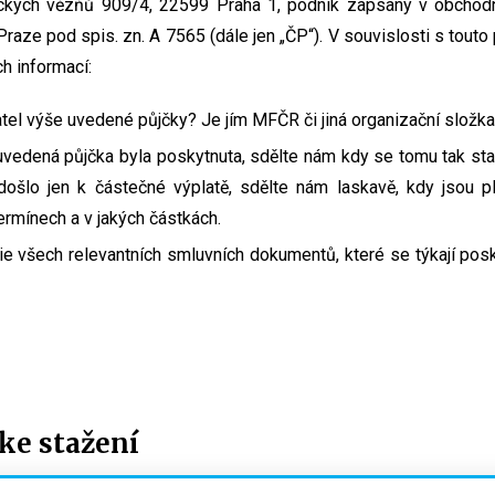
ických vězňů 909/4, 22599 Praha 1, podnik zapsaný v obchod
ze pod spis. zn. A 7565 (dále jen „ČP“). V souvislosti s tout
ch informací:
tel výše uvedené půjčky? Je jím MFČR či jiná organizační složka
 uvedená půjčka byla poskytnuta, sdělte nám kdy se tomu tak sta
došlo jen k částečné výplatě, sdělte nám laskavě, kdy jsou p
termínech a v jakých částkách.
e všech relevantních smluvních dokumentů, které se týkají pos
e stažení