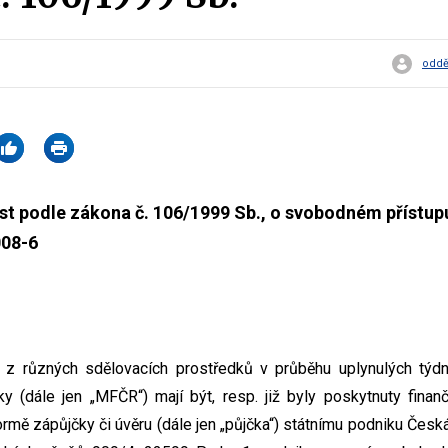
oddě
t podle zákona č. 106/1999 Sb., o svobodném přístupu
08-6
 z různých sdělovacích prostředků v průběhu uplynulých týd
ky (dále jen „MFČR“) mají být, resp. již byly poskytnuty finan
rmě zápůjčky či úvěru (dále jen „půjčka“) státnímu podniku Česká 