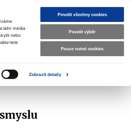
Povolit všechny cookies
žíváme
CZ
EN
ciální média
Základní
Povolit výběr
kytli nebo
informace
naleznete
o
Pouze nutné cookies
ahraničí a EU
Kontrola a regulace
Ministerstvu
Zobrazit
Zobrazit
submenu
submenu
financí
Zahraničí
Kontrola
a
a
v
Zobrazit detaily
EU
regulace
znam podaných žádostí
2019
českém
znakovém
jazyce.
 smyslu