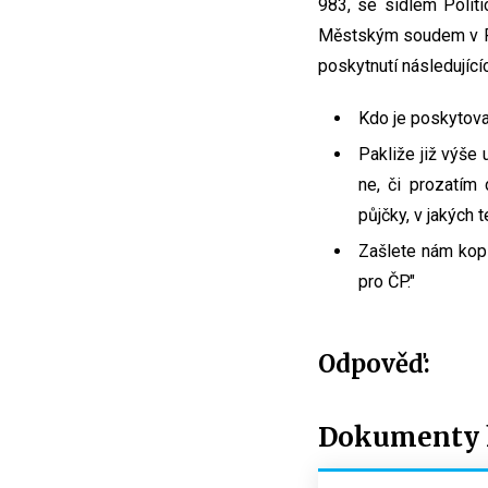
983, se sídlem Polit
Městským soudem v Pra
poskytnutí následující
Kdo je poskytova
Pakliže již výše
ne, či prozatím 
půjčky, v jakých 
Zašlete nám kopi
pro ČP."
Odpověď:
Dokumenty k