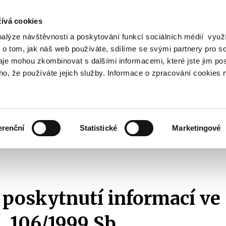
ívá cookies
nalýze návštěvnosti a poskytování funkcí sociálních médií vyu
Vyhledat
 o tom, jak náš web používáte, sdílíme se svými partnery pro so
daje mohou zkombinovat s dalšími informacemi, které jste jim pos
oho, že používáte jejich služby. Informace o zpracování cookies 
Finanční trh
Daně a účetnictví
Z
obrazit
Zobrazit
Zobrazit
ubmenu
submenu
submenu
ozpočtová
Finanční
Daně
olitika
trh
a
erenční
Statistické
Marketingové
účetnictví
ikace s veřejností
Žádosti o informace dle zákona č. 106/1999 Sb.
Se
.
 poskytnutí informací ve
. 106/1999 Sb.