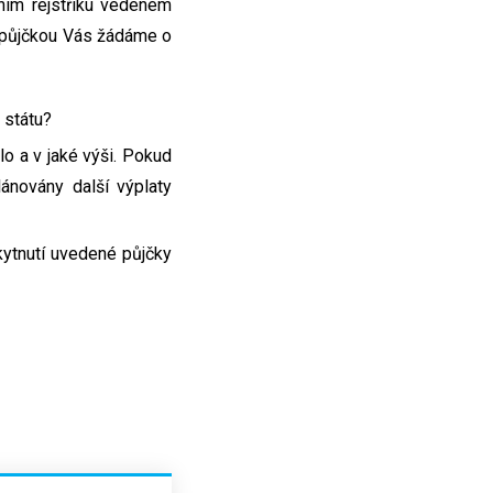
ním rejstříku vedeném
o půjčkou Vás žádáme o
 státu?
lo a v jaké výši. Pokud
lánovány další výplaty
kytnutí uvedené půjčky