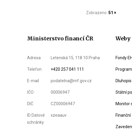
Zobrazeno
51 ×
Ministerstvo financí ČR
Weby 
Adresa
Letenská 15, 118 10 Praha
Fondy EH
Telefon
+420 257 041 111
Program 
E-mail
podatelna@mf.gov.cz
Dluhopis
IČO
00006947
Státní p
DIČ
CZ00006947
Monitor 
ID Datové
xzeaauv
Finanční
schránky
Zavedení