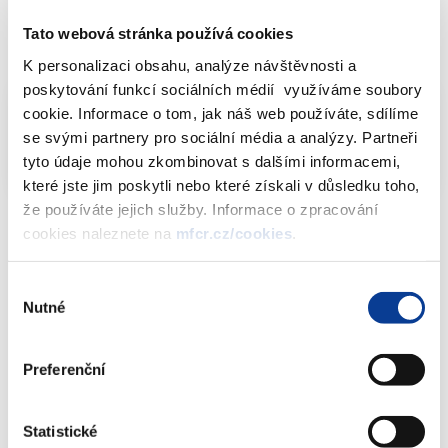
Tato webová stránka používá cookies
Dokumenty ke stažení
K personalizaci obsahu, analýze návštěvnosti a
poskytování funkcí sociálních médií využíváme soubory
cookie. Informace o tom, jak náš web používáte, sdílíme
se svými partnery pro sociální média a analýzy. Partneři
Info-106-99-MF-19962-2019-48
PDF (125kB)
tyto údaje mohou zkombinovat s dalšími informacemi,
které jste jim poskytli nebo které získali v důsledku toho,
že používáte jejich služby. Informace o zpracování
cookies naleznete na
mfcr.cz/cookies
.
Dokumenty ke stažení
Výběr
Nutné
souhlasu
Info-106-99-MF-19962-2019-48
Preferenční
(126 kB)
Statistické