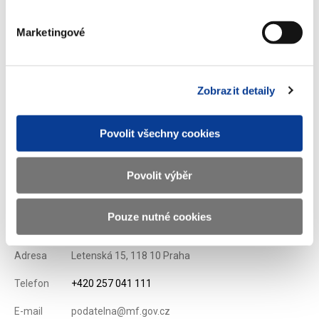
Stáhnout vybrané (
0
)
Marketingové
Stáhnout vše
Zobrazit detaily
Povolit všechny cookies
Zobrazeno
50 ×
Doporučeno
328 ×
Povolit výběr
Ministerstvo financí ČR
Pouze nutné cookies
Adresa
Letenská 15, 118 10 Praha
Telefon
+420 257 041 111
E-mail
podatelna@mf.gov.cz