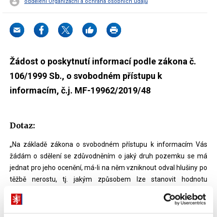
oddělení Organizační a ochrana osobních údajů
Žádost o poskytnutí informací podle zákona č.
106/1999 Sb., o svobodném přístupu k
informacím, č.j. MF-19962/2019/48
Dotaz:
„Na základě zákona o svobodném přístupu k informacím Vás
žádám o sdělení se zdůvodněním o jaký druh pozemku se má
jednat pro jeho ocenění, má-li na něm vzniknout odval hlušiny po
těžbě nerostu, tj. jakým způsobem lze stanovit hodnotu
nájemného za pronájem takového pozemku.“
Odpověď: