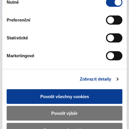
Nutné
souhlasu
Preferenční
Statistické
Ministerstvo financí ČR
Marketingové
Adresa
Letenská 15, 118 10 Praha
Telefon
+420 257 041 111
Zobrazit detaily
E-mail
podatelna@mf.gov.cz
IČO
00006947
Povolit všechny cookies
DIČ
CZ00006947
Povolit výběr
ID Datové
xzeaauv
schránky