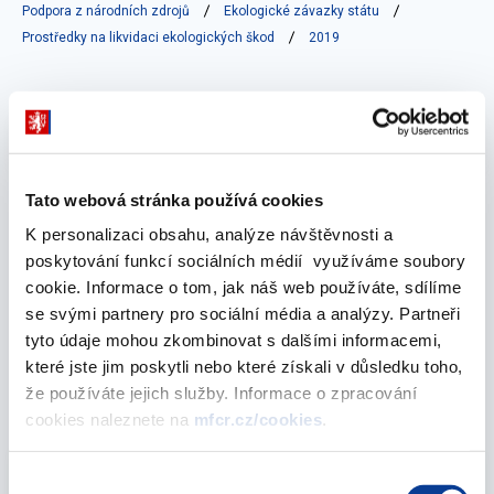
Podpora z národních zdrojů
Ekologické závazky státu
Prostředky na likvidaci ekologických škod
2019
Vyberte
2019
Tato webová stránka používá cookies
K personalizaci obsahu, analýze návštěvnosti a
duben 2020
poskytování funkcí sociálních médií využíváme soubory
cookie. Informace o tom, jak náš web používáte, sdílíme
se svými partnery pro sociální média a analýzy. Partneři
Smluvní garance – sanace ekologických škod
tyto údaje mohou zkombinovat s dalšími informacemi,
ke dni 31.12.2019
které jste jim poskytli nebo které získali v důsledku toho,
že používáte jejich služby. Informace o zpracování
14. dubna 2020
cookies naleznete na
mfcr.cz/cookies
.
Vyberte
Výběr
2019