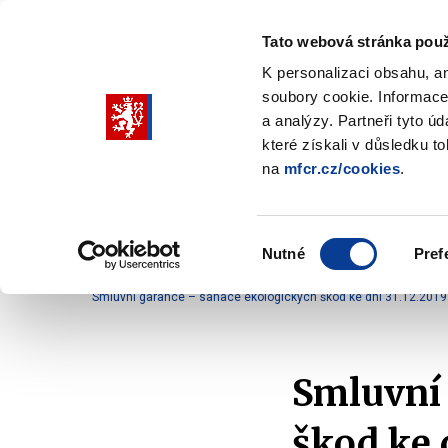
Tato webová stránka použ
K personalizaci obsahu, a
soubory cookie. Informace
Pohybujte
a analýzy. Partneři tyto ú
šipkami
které získali v důsledku t
na
mfcr.cz/cookies
.
nahoru
Ministerstvo
Rozpočtová politika
a
Zobrazit
Z
submenu
s
dolů
Ministerstvo
R
Výběr
p
Nutné
Pref
pro
souhlasu
Domů
Rozpočtová politika
Podpora z národních 
výběr
Smluvní garance – sanace ekologických škod ke dni 31.12.2019
našeptaných
položek
Smluvní 
škod ke 