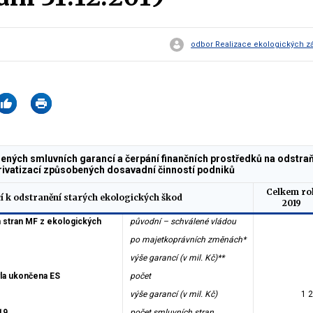
odbor Realizace ekologických záv
lených smluvních garancí a čerpání finančních prostředků na odstr
rivatizací způsobených dosavadní činností podniků
Celkem ro
í k odstranění starých ekologických škod
2019
 stran MF z ekologických
původní – schválené vládou
po majetkoprávních změnách*
výše garancí (v mil. Kč)**
yla ukončena ES
počet
výše garancí (v mil. Kč)
1 
19
počet smluvních stran