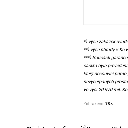
*) výše zakázek uvád
**) výše úhrady v Kč 
***) Součástí garance
částka byla převedena
který nesouvisí přímo 
nevyčerpaných prostř
ve výši 20 970 mil. K
Zobrazeno
78 ×