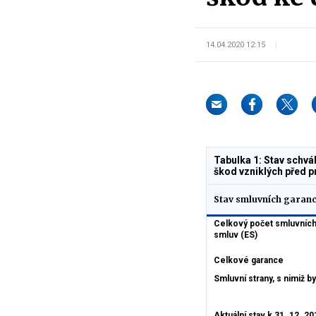
14.04.2020 12:15
Tabulka 1: Stav schvá
škod vzniklých před p
Stav smluvních garanc
Celkový počet smluvních
smluv (ES)
Celkové garance
Smluvní strany, s nimiž b
Aktuální stav k 31. 12. 20