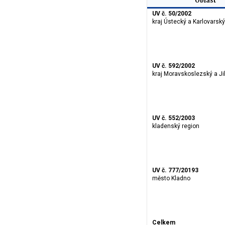
Oblast
UV č. 50/2002
kraj Ústecký a Karlovarský
UV č. 592/2002
kraj Moravskoslezský a J
UV č. 552/2003
kladenský region
UV č. 777/20193
město Kladno
Celkem