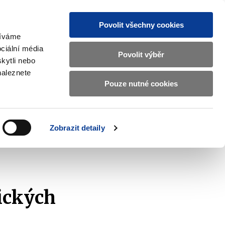
Povolit všechny cookies
žíváme
CZ
EN
ciální média
Základní
Povolit výběr
kytli nebo
informace
naleznete
o
Pouze nutné cookies
ahraničí a EU
Kontrola a regulace
Ministerstvu
Zobrazit
Zobrazit
submenu
submenu
financí
Zahraničí
Kontrola
a
a
v
Zobrazit detaily
EU
regulace
škod
2019
českém
znakovém
jazyce.
ických