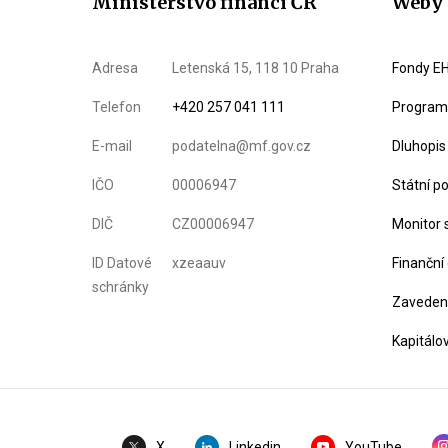
Ministerstvo financí ČR
Weby 
Adresa
Letenská 15, 118 10 Praha
Fondy EH
Telefon
+420 257 041 111
Program 
E-mail
podatelna@mf.gov.cz
Dluhopis
IČO
00006947
Státní p
DIČ
CZ00006947
Monitor 
ID Datové
xzeaauv
Finanční
schránky
Zavedení
Kapitálo
Linkedin
YouTube
X