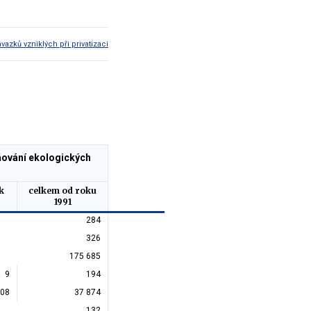
azků vzniklých při privatizaci
aňování ekologických
k
celkem od roku
1991
284
326
175 685
9
194
208
37 874
132