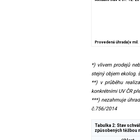
Provedená úhrada(v mil. 
*) vlivem prodejů neb
stejný objem ekolog. 
**) v průběhu reali
konkrétními UV ČR pře
***) nezahrnuje úhra
č.756/2014
Tabulka 2: Stav schvá
způsobených těžbou ne