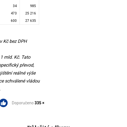
34
985
473
25 216
600
27 635
 v Kč bez DPH
1 mld. Kč. Tato
pecifický převod,
ištění reálné výše
ce schválené vládou
.
Doporučeno
335 ×