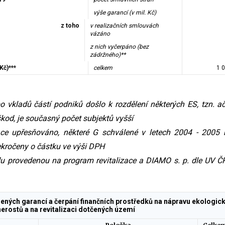
výše garancí (v mil. Kč)
z toho
v realizačních smlouvách
vázáno
z nich vyčerpáno (bez
zádržného)**
Kč)***
celkem
1 
o vkladů částí podniků došlo k rozdělení některých ES, tzn. ač
škod, je současný počet subjektů vyšší
zace upřesňováno, některé G schválené v letech 2004 - 2005
kročeny o částku ve výši DPH
du provedenou na program revitalizace a DIAMO s. p. dle UV 
lených garancí a čerpání finančních prostředků na nápravu ekologic
rostů a na revitalizaci dotčených území