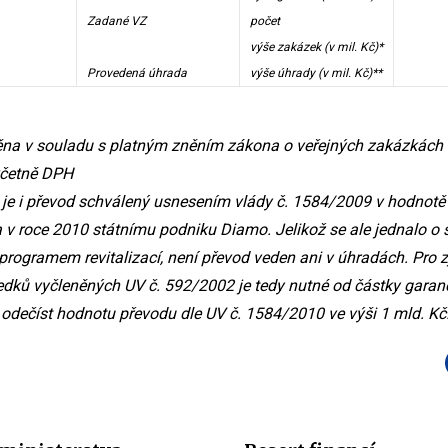
Zadané VZ
počet
výše zakázek (v mil. Kč)*
Provedená úhrada
výše úhrady (v mil. Kč)**
ěna v souladu s platným zněním zákona o veřejných zakázkách
včetně DPH
 je i převod schválený usnesením vlády č. 1584/2009 v hodnotě 
 v roce 2010 státnímu podniku Diamo. Jelikož se ale jednalo o s
programem revitalizací, není převod veden ani v úhradách. Pro zj
edků vyčleněných UV č. 592/2002 je tedy nutné od částky garan
č odečíst hodnotu převodu dle UV č. 1584/2010 ve výši 1 mld. Kč