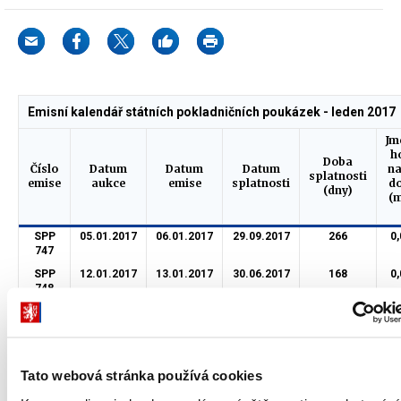
Emisní kalendář státních pokladničních poukázek - leden 2017
Jm
h
Doba
Číslo
Datum
Datum
Datum
na
splatnosti
emise
aukce
emise
splatnosti
do
(dny)
(m
SPP
05.01.2017
06.01.2017
29.09.2017
266
0,
747
SPP
12.01.2017
13.01.2017
30.06.2017
168
0,
748
SPP
19.01.2017
20.01.2017
29.09.2017
252
0,
749
SPP
26.01.2017
27.01.2017
30.06.2017
154
0,
750
Tato webová stránka používá cookies