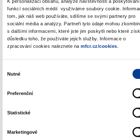
K personalizaci obsahu, analýze návštěvnosti a poskytování
*
*V 1. čtvrtletí 2017 je plánovaná celková jmenovitá hodnota
funkcí sociálních médií využíváme soubory cookie. Informa
státních pokladničních poukázek prodaných v aukcích stanovena
tom, jak náš web používáte, sdílíme se svými partnery pro
v indikativní maximální výši 50,0 mld. Kč.
sociální média a analýzy. Partneři tyto údaje mohou zkombi
s dalšími informacemi, které jste jim poskytli nebo které získ
Emisní kalendář vychází ze
Strategie financování a řízení
důsledku toho, že používáte jejich služby. Informace o
státního dluhu ČR na rok 2017
.
zpracování cookies naleznete na
mfcr.cz/cookies
.
Datum uveřejnění: 22. 12. 2016
Příští emisní kalendář bude uveřejněn 23. 1. 2017
Výběr
Nutné
souhlasu
Zobrazeno
64 ×
Doporučeno
361 ×
Preferenční
Ministerstvo financí ČR
Statistické
Adresa
Letenská 15, 118 10 Praha
Marketingové
Telefon
+420 257 041 111