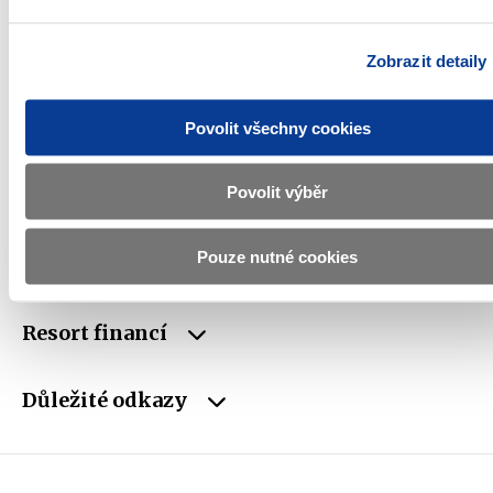
E-mail
podatelna@mf.gov.cz
Zobrazit detaily
IČO
00006947
DIČ
CZ00006947
Povolit všechny cookies
ID Datové
xzeaauv
Povolit výběr
schránky
Pouze nutné cookies
Weby ministerstva
Resort financí
Důležité odkazy