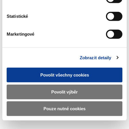
Statistické
Adresa
Letenská 15, 118 10 Praha
Telefon
+420 257 041 111
Marketingové
E-mail
podatelna@mf.gov.cz
IČO
00006947
Zobrazit detaily
DIČ
CZ00006947
ID Datové
xzeaauv
Povolit všechny cookies
schránky
Povolit výběr
Weby ministerstva
Pouze nutné cookies
Resort financí