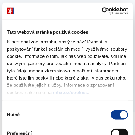
Strategie financování a řízení státního dluhu
České republiky na rok 2017 – aktualizace na 2.
pololetí
Tato webová stránka používá cookies
30. června 2017
K personalizaci obsahu, analýze návštěvnosti a
Strategie financování a řízení státního dluhu
poskytování funkcí sociálních médií využíváme soubory
České republiky na rok 2017
cookie. Informace o tom, jak náš web používáte, sdílíme
se svými partnery pro sociální média a analýzy. Partneři
22. prosince 2016
tyto údaje mohou zkombinovat s dalšími informacemi,
které jste jim poskytli nebo které získali v důsledku toho,
Vyberte
že používáte jejich služby. Informace o zpracování
2017
cookies naleznete na
mfcr.cz/cookies
.
Výběr
Nutné
souhlasu
Ministerstvo financí ČR
Preferenční