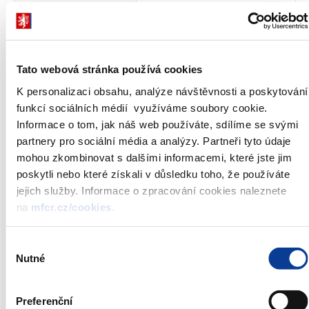
Jmenovitá hodnota
10 000 Kč
dluhopisu:
Jmenovitá hodnota
nabízená do
0 – 9 mld. Kč
konkurenčního kola
Tato webová stránka používá cookies
**
aukce:
K personalizaci obsahu, analýze návštěvnosti a poskytování
Maximální přijatelný výnos
není stanoven
dluhopisu:
funkcí sociálních médií využíváme soubory cookie.
Datum aukce:
15. února 2012
Informace o tom, jak náš web používáte, sdílíme se svými
Uzávěrka příjmu
partnery pro sociální média a analýzy. Partneři tyto údaje
konkurenční 15. února 2012 do 12:00
objednávek:
mohou zkombinovat s dalšími informacemi, které jste jim
nekonkurenční 16. února 2012 do
poskytli nebo které získali v důsledku toho, že používáte
14:45
jejich služby. Informace o zpracování cookies naleznete
Datum vydání tranše:
20. února 2012
na
mfcr.cz/cookies
.
Způsob prodeje dluhopisů:
americká aukce
Způsob zadávání
v ceně na dvě desetinná místa
objednávek:
Výběr
Nutné
souhlasu
Administrátor emise:
Česká národní banka
Preferenční
*)
Oznámení o aukci je zveřejňováno vždy týden před aukcí, ve