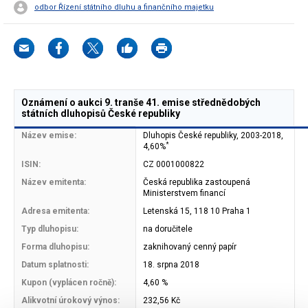
odbor Řízení státního dluhu a finančního majetku
Oznámení o aukci 9. tranše 41. emise střednědobých
státních dluhopisů České republiky
Název emise:
Dluhopis České republiky, 2003-2018,
*
4,60%
ISIN:
CZ 0001000822
Název emitenta:
Česká republika zastoupená
Ministerstvem financí
Adresa emitenta:
Letenská 15, 118 10 Praha 1
Typ dluhopisu:
na doručitele
Forma dluhopisu:
zaknihovaný cenný papír
Datum splatnosti:
18. srpna 2018
Kupon (vyplácen ročně):
4,60 %
Alikvotní úrokový výnos:
232,56 Kč