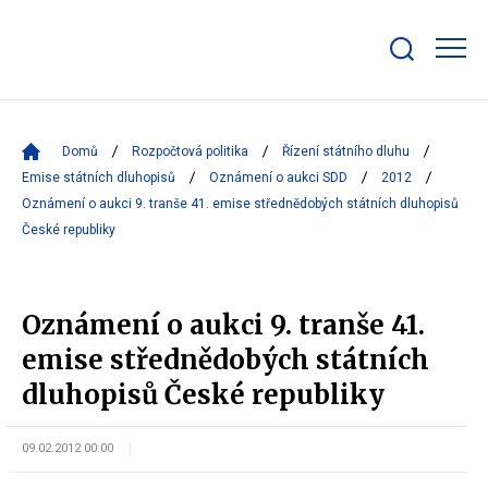
Zobrazit/skrýt
search
bar
Domů
Rozpočtová politika
Řízení státního dluhu
Emise státních dluhopisů
Oznámení o aukci SDD
2012
Oznámení o aukci 9. tranše 41. emise střednědobých státních dluhopisů
České republiky
Oznámení o aukci 9. tranše 41.
emise střednědobých státních
dluhopisů České republiky
09.02.2012 00:00