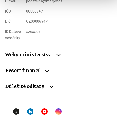
E-mail
podatelna@mf.gov.cz
IČO
00006947
DIČ
CZ00006947
ID Datové
xzeaauv
schránky
Weby ministerstva
Resort financí
Důležité odkazy