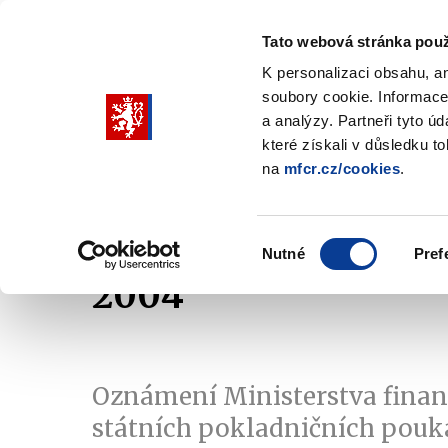
Tato webová stránka použ
K personalizaci obsahu, a
soubory cookie. Informace
Pohybujte
a analýzy. Partneři tyto ú
šipkami
které získali v důsledku t
na
mfcr.cz/cookies
.
nahoru
Ministerstvo
Rozpočtová politika
a
Zobrazit
Z
submenu
s
dolů
Ministerstvo
R
Výběr
p
Nutné
Pref
pro
souhlasu
2004
výběr
našeptaných
položek
Oznámení Ministerstva financ
státních pokladničních pouk