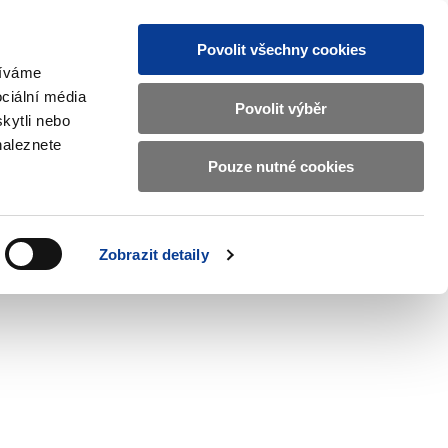
Povolit všechny cookies
žíváme
CZ
EN
ciální média
Základní
Povolit výběr
kytli nebo
informace
naleznete
o
Pouze nutné cookies
ahraničí a EU
Kontrola a regulace
Ministerstvu
Zobrazit
Zobrazit
submenu
submenu
financí
Zahraničí
Kontrola
a
a
v
Zobrazit detaily
EU
regulace
českém
znakovém
jazyce.