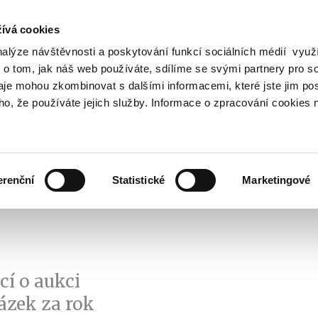
ívá cookies
nalýze návštěvnosti a poskytování funkcí sociálních médií vyu
Vyhledat
 o tom, jak náš web používáte, sdílíme se svými partnery pro so
daje mohou zkombinovat s dalšími informacemi, které jste jim pos
oho, že používáte jejich služby. Informace o zpracování cookies 
Finanční trh
Daně a účetnictví
Z
obrazit
Zobrazit
Zobrazit
ubmenu
submenu
submenu
ozpočtová
Finanční
Daně
olitika
trh
a
erenční
Statistické
Marketingové
účetnictví
í o aukci
ázek za rok