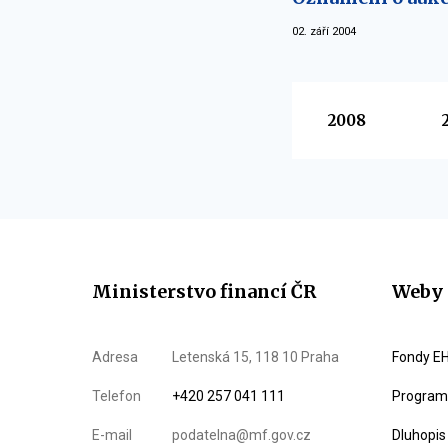
02. září 2004
Vyberte
2008
Ministerstvo financí ČR
Weby 
Adresa
Letenská 15, 118 10 Praha
Fondy EH
Telefon
+420 257 041 111
Program 
E-mail
podatelna@mf.gov.cz
Dluhopis