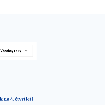
Všechny roky
na 4. čtvrtletí