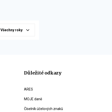
Všechny roky
Důležité odkazy
ARES
MOJE daně
Číselník účelových znaků