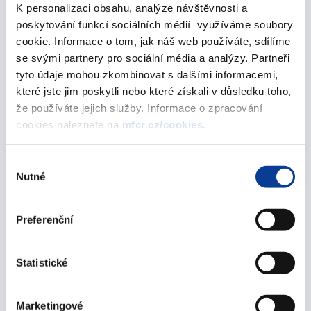
K personalizaci obsahu, analýze návštěvnosti a
poskytování funkcí sociálních médií využíváme soubory
Oznámení o aukci SPP 52T 5 mld 14/07
cookie. Informace o tom, jak náš web používáte, sdílíme
13. července 2006
se svými partnery pro sociální média a analýzy. Partneři
tyto údaje mohou zkombinovat s dalšími informacemi,
Oznámení o aukci SPP 13T 15 mld 07/07
které jste jim poskytli nebo které získali v důsledku toho,
že používáte jejich služby. Informace o zpracování
04. července 2006
cookies naleznete na
mfcr.cz/cookies
.
červen 2006
Výběr
Nutné
souhlasu
Oznámení o aukci SPP 39T 5 mld 23/06
Preferenční
22. června 2006
Oznámení o aukci SPP 13T 15 mld 09/06
Statistické
08. června 2006
Marketingové
Oznámení o aukci SPP 52T 5 mld 02/06