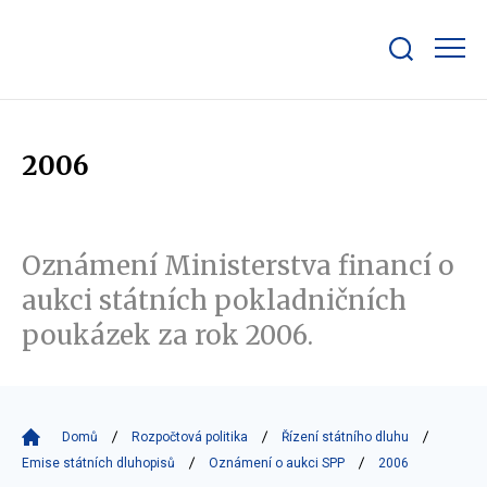
Zobrazit/skrýt
search
bar
2006
Oznámení Ministerstva financí o
aukci státních pokladničních
poukázek za rok 2006.
Domů
Rozpočtová politika
Řízení státního dluhu
Emise státních dluhopisů
Oznámení o aukci SPP
2006