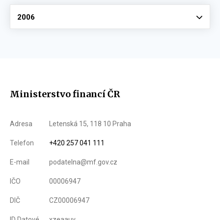
Vyberte
2006
Ministerstvo financí ČR
Adresa
Letenská 15, 118 10 Praha
Telefon
+420 257 041 111
E-mail
podatelna@mf.gov.cz
IČO
00006947
DIČ
CZ00006947
ID Datové
xzeaauv