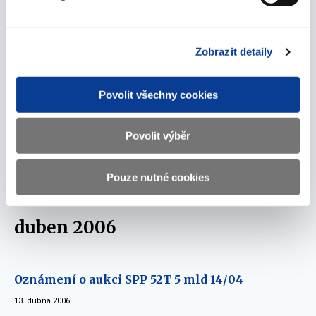
01. června 2006
Zobrazit detaily
květen 2006
Povolit všechny cookies
Oznámení o aukci SPP 26T 5 mld 26/05
25. května 2006
Povolit výběr
Oznámení o aukci SPP 13T 15 mld 19/05
Pouze nutné cookies
18. května 2006
duben 2006
Oznámení o aukci SPP 52T 5 mld 14/04
13. dubna 2006