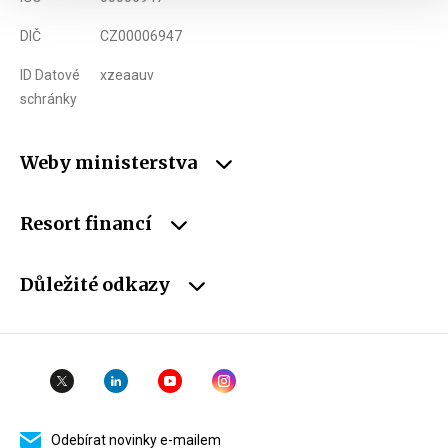
DIČ
CZ00006947
ID Datové
xzeaauv
schránky
Weby ministerstva
Resort financí
Důležité odkazy
Odebírat novinky e-mailem