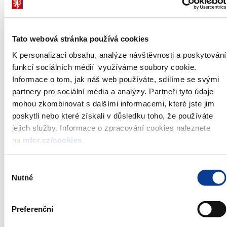
Nominální hodnota:
1 000 000 Kč
Celkový objem
15 000 000 000 Kč
emise:***)
Tato webová stránka používá cookies
Nabízený objem do
5 000 000 000 Kč
aukce:
K personalizaci obsahu, analýze návštěvnosti a poskytování
Datum aukce:
17. 08. 2006
funkcí sociálních médií využíváme soubory cookie.
Informace o tom, jak náš web používáte, sdílíme se svými
Datum emise:
18. 08. 2006
partnery pro sociální média a analýzy. Partneři tyto údaje
Uzávěrka příjmu
12:00
objednávek:
mohou zkombinovat s dalšími informacemi, které jste jim
Způsob prodeje
poskytli nebo které získali v důsledku toho, že používáte
holandská aukce
dluhopisů:
jejich služby. Informace o zpracování cookies naleznete
Způsob zadávání
v procentech na dvě desetinná místa
na
mfcr.cz/cookies
.
objednávek:
Název agenta:
Česká národní banka
Výběr
Nutné
souhlasu
*)
Oznámení je zveřejňováno vždy v den aukce v 09:30
**)
Státní pokladniční poukázky jsou emitovány a prodávány
Preferenční
podle
Pravidel systému krátkodobých dluhopisů
***)
Z objemu emise je 10 000 000 000 Kč určeno do portfolia