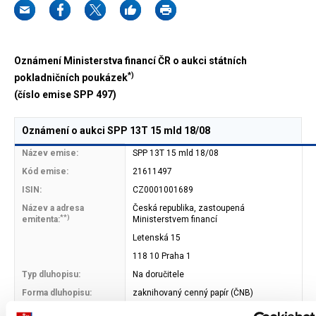
Oznámení Ministerstva financí ČR o aukci státních
*)
pokladničních poukázek
(číslo emise SPP 497)
Oznámení o aukci SPP 13T 15 mld 18/08
Název emise:
SPP 13T 15 mld 18/08
Kód emise:
21611497
ISIN:
CZ0001001689
Název a adresa
Česká republika, zastoupená
**)
emitenta:
Ministerstvem financí
Letenská 15
118 10 Praha 1
Typ dluhopisu:
Na doručitele
Forma dluhopisu:
zaknihovaný cenný papír (ČNB)
Datum splatnosti:
16. 11. 2006