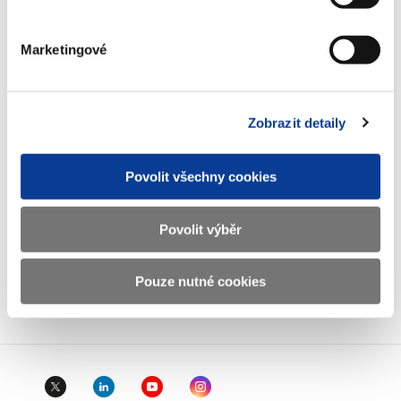
E-mail
podatelna@mf.gov.cz
IČO
00006947
Marketingové
DIČ
CZ00006947
ID Datové
xzeaauv
Zobrazit detaily
schránky
Povolit všechny cookies
Weby ministerstva
Povolit výběr
Resort financí
Pouze nutné cookies
Důležité odkazy