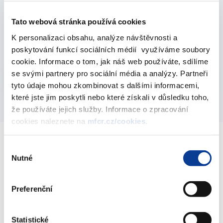
Strategie financování a řízení státního dluhu na
Tato webová stránka používá cookies
rok 2007
K personalizaci obsahu, analýze návštěvnosti a
01. prosince 2006
poskytování funkcí sociálních médií využíváme soubory
cookie. Informace o tom, jak náš web používáte, sdílíme
Vyberte
se svými partnery pro sociální média a analýzy. Partneři
2007
tyto údaje mohou zkombinovat s dalšími informacemi,
které jste jim poskytli nebo které získali v důsledku toho,
že používáte jejich služby. Informace o zpracování
cookies naleznete na
mfcr.cz/cookies
.
Výběr
Ministerstvo financí ČR
Nutné
souhlasu
Adresa
Letenská 15, 118 10 Praha
Preferenční
Telefon
+420 257 041 111
Statistické