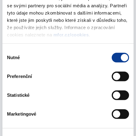
Zpráva o vývoji rozpočtového hospodaření obcí,
se svými partnery pro sociální média a analýzy. Partneři
dobrovolných svazků obcí, krajů a
tyto údaje mohou zkombinovat s dalšími informacemi,
Regionálních rad regionů soudržnosti k
které jste jim poskytli nebo které získali v důsledku toho,
30.6.2018
že používáte jejich služby. Informace o zpracování
cookies naleznete na
mfcr.cz/cookies
.
03. srpna 2018
Zpráva o vývoji rozpočtového hospodaření obcí,
Výběr
Nutné
dobrovolných svazků obcí, krajů a
souhlasu
Regionálních rad regionů soudržnosti k
31.5.2018
Preferenční
29. června 2018
Statistické
Zpráva o vývoji rozpočtového hospodaření obcí,
dobrovolných svazků obcí, krajů a
Regionálních rad regionů soudržnosti k
Marketingové
30.4.2018
29. května 2018