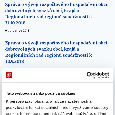
Zpráva o vývoji rozpočtového hospodaření obcí,
dobrovolných svazků obcí, krajů a
Regionálních rad regionů soudržnosti k
31.10.2018
04. prosince 2018
Zpráva o vývoji rozpočtového hospodaření obcí,
dobrovolných svazků obcí, krajů a
Regionálních rad regionů soudržnosti k
30.9.2018
30. října 2018
Zpráva o vývoji rozpočtového hospodaření obcí,
dobrovolných svazků obcí, krajů a
Tato webová stránka používá cookies
Regionálních rad regionů soudržnosti k
31.8.2018
K personalizaci obsahu, analýze návštěvnosti a
poskytování funkcí sociálních médií využíváme soubory
04. října 2018
cookie. Informace o tom, jak náš web používáte, sdílíme