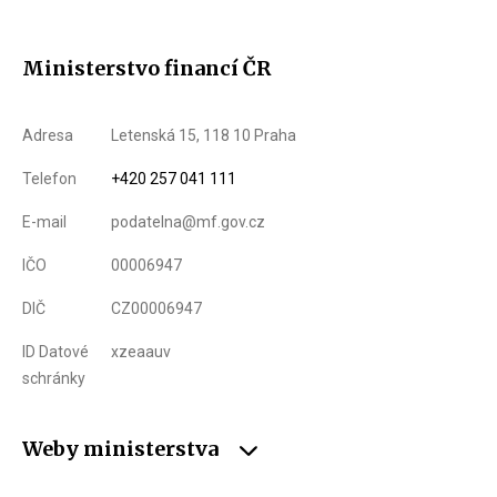
Ministerstvo financí ČR
Adresa
Letenská 15, 118 10 Praha
Telefon
+420 257 041 111
E-mail
podatelna@mf.gov.cz
IČO
00006947
DIČ
CZ00006947
ID Datové
xzeaauv
schránky
Weby ministerstva