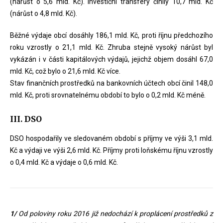
(nárůst o 5,6 mld. Kč). Investiční transfery činily 10,7 mld. Kč
(nárůst o 4,8 mld. Kč).
Běžné výdaje obcí dosáhly 186,1 mld. Kč, proti říjnu předchozího
roku vzrostly o 21,1 mld. Kč. Zhruba stejně vysoký nárůst byl
vykázán i v části kapitálových výdajů, jejichž objem dosáhl 67,0
mld. Kč, což bylo o 21,6 mld. Kč více.
Stav finančních prostředků na bankovních účtech obcí činil 148,0
mld. Kč, proti srovnatelnému období to bylo o 0,2 mld. Kč méně.
III. DSO
DSO hospodařily ve sledovaném období s příjmy ve výši 3,1 mld.
Kč a výdaji ve výši 2,6 mld. Kč. Příjmy proti loňskému říjnu vzrostly
o 0,4 mld. Kč a výdaje o 0,6 mld. Kč.
1/
Od poloviny roku 2016 již nedochází k proplácení prostředků z