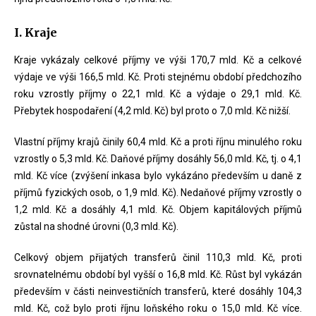
I. Kraje
Kraje vykázaly celkové příjmy ve výši 170,7 mld. Kč a celkové
výdaje ve výši 166,5 mld. Kč. Proti stejnému období předchozího
roku vzrostly příjmy o 22,1 mld. Kč a výdaje o 29,1 mld. Kč.
Přebytek hospodaření (4,2 mld. Kč) byl proto o 7,0 mld. Kč nižší.
Vlastní příjmy krajů činily 60,4 mld. Kč a proti říjnu minulého roku
vzrostly o 5,3 mld. Kč. Daňové příjmy dosáhly 56,0 mld. Kč, tj. o 4,1
mld. Kč více (zvýšení inkasa bylo vykázáno především u daně z
příjmů fyzických osob, o 1,9 mld. Kč). Nedaňové příjmy vzrostly o
1,2 mld. Kč a dosáhly 4,1 mld. Kč. Objem kapitálových příjmů
zůstal na shodné úrovni (0,3 mld. Kč).
Celkový objem přijatých transferů činil 110,3 mld. Kč, proti
srovnatelnému období byl vyšší o 16,8 mld. Kč. Růst byl vykázán
především v části neinvestičních transferů, které dosáhly 104,3
mld. Kč, což bylo proti říjnu loňského roku o 15,0 mld. Kč více.