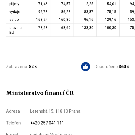
příjmy
71,46
74,57
12,28
54,01
94
výdaje
-96,78
-86,23
-83,87
-75,15
-59
saldo
168,24
160,80
96,16
129,16
153
stav na
-78,58
-68,69
-133,30
-100,30
-75
BÚ
Zobrazeno
82 ×
Doporučeno
360 ×
Ministerstvo financí ČR
Adresa
Letenská 15, 118 10 Praha
Telefon
+420 257 041 111
E-mail
podatelna@mf.gov.cz