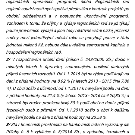
regionálních operačních programů, úloha Regionálních rad
regionů soudržnosti nyní spočívá především v kontrole projektů po
období udržitelnosti a v postupném ukončování programů.
Vzhledem k tomu, že příjmy a výdaje regionálních rad se již týkají
pouze provozních výdajů a jsou tedy relativně velmi nízké, přičemž
změny mezi jednotlivými měsíci roku se pohybují pouze v řádu
jednotek milionů Kč, nebude dále uváděna samostatná kapitola o
hospodaření regionálních rad.
2/
V rozpočtovém určení daní (zákon č. 243/2000 Sb.) došlo v
minulých letech k úpravám, znamenajícím posílení daňových
příjmů územních rozpočtů. Od 1.1.2016 byl navýšen podíl krajů na
dani z přidané hodnoty na 8,92 % (v letech 2013 - 2015 činil 7,86
%). U obcí došlo s účinností od 1.1.2017 k navýšení podílu na dani
z přidané hodnoty na 21,4 % (v letech 2013 - 2016 činil 20,83 %) a
zároveň byl zrušen problematický 30 % podíl obcí na dani z příjmů
fyzických osob z přiznání. Od 1.1.2018 došlo u obcí k dalšímu
navýšení podílu na dani z přidané hodnoty na 23,58 %.
3/
Stav finančních prostředků na bankovních účtech vykázaný dle
Přílohy č. 6 k vyhlášce č. 5/2014 Sb., o způsobu, termínech a