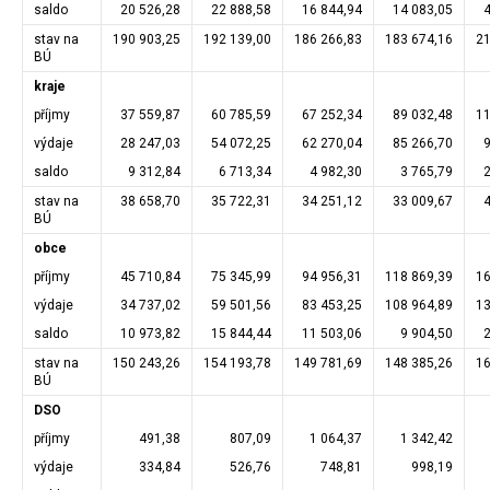
saldo
20 526,28
22 888,58
16 844,94
14 083,05
stav na
190 903,25
192 139,00
186 266,83
183 674,16
21
BÚ
kraje
příjmy
37 559,87
60 785,59
67 252,34
89 032,48
11
výdaje
28 247,03
54 072,25
62 270,04
85 266,70
saldo
9 312,84
6 713,34
4 982,30
3 765,79
stav na
38 658,70
35 722,31
34 251,12
33 009,67
BÚ
obce
příjmy
45 710,84
75 345,99
94 956,31
118 869,39
16
výdaje
34 737,02
59 501,56
83 453,25
108 964,89
13
saldo
10 973,82
15 844,44
11 503,06
9 904,50
stav na
150 243,26
154 193,78
149 781,69
148 385,26
16
BÚ
DSO
příjmy
491,38
807,09
1 064,37
1 342,42
výdaje
334,84
526,76
748,81
998,19