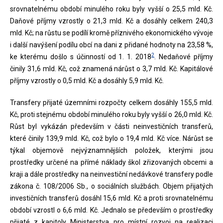
srovnatelnému období minulého roku byly vyšší o 25,5 mld. Kč.
Daňové příjmy vzrostly o 21,3 mld. Kč a dosáhly celkem 240,3
mld. Kč; na růstu se podílí kromě příznivého ekonomického vývoje
i další navýšení podílu obcí na dani z přidané hodnoty na 23,58 %,
2
ke kterému došlo s účinností od 1. 1. 2018
. Nedaňové příjmy
činily 31,6 mld. Kč, což znamená nárůst o 3,7 mld. Kč. Kapitálové
příjmy vzrostly o 0,5 mld. Kč a dosáhly 5,9 mld. Kč.
Transfery přijaté územními rozpočty celkem dosáhly 155,5 mld.
Kč, proti stejnému období minulého roku byly vyšší o 26,0 mld. Kč.
Růst byl vykázán především v části neinvestičních transferů,
které činily 139,9 mld. Kč, což bylo o 19,4 mld. Kč více. Nárůst se
týkal objemově nejvýznamnějších položek, kterými jsou
prostředky určené na přímé náklady škol zřizovaných obcemi a
kraji a dále prostředky na neinvestiční nedávkové transfery podle
zákona č. 108/2006 Sb., o sociálních službách. Objem přijatých
investičních transferů dosáhl 15,6 mld. Kč a proti srovnatelnému
období vzrostl o 6,6 mld. Kč. Jednalo se především o prostředky
přijaté z kapitoly Ministerstva pro místní rozvoj na realizaci