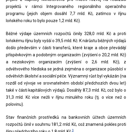
projektů v rámci Integrovaného regionálního operačního
programu (jejich objem dosáhl 7,7 mld. Kč, zatímco v říjnu
loňského roku to bylo pouze 1,2 mld. Kč).
Běžné výdaje územních rozpočtů činily 328,0 mld. Kč a proti
loňskému říjnu byly vyšší o 39,5 mld. Kč. K nárůstu běžných výdajů
došlo především v části transferů, které kraje a obce převádějí
příspěvkovým a podobným organizacím (zvýšení o 20,2 mld. Kč)
a neziskovým organizacím (zvýšení o 2,6 mld. Kč); z
odvětvového hlediska se jedná zejména o organizace působící v
odvětvích školství a sociální péče. Významný růst byl vykázán (na
rozdíl od vývoje ve srovnatelném období předchozích dvou let)
také v části kapitálových výdajů. Dosáhly 87,3 mld. Kč, což bylo o
31,3 mld. Kč více nežli v říjnu minulého roku (tj. o více než o
polovinu).
Stav finančních prostředků na bankovních účtech územních
rozpočtů činil v souhrnu 181,2 mld. Kč, což znamená pokles proti
3
říjnu předchozího roku o 1,8 mld. Kč.