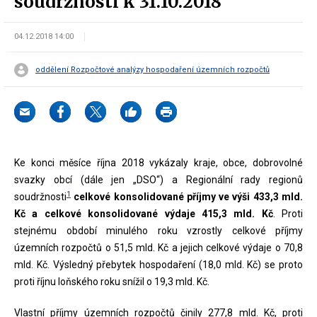
soudržnosti k 31.10.2018
04.12.2018 14:00
oddělení Rozpočtové analýzy hospodaření územních rozpočtů
Ke konci měsíce října 2018 vykázaly kraje, obce, dobrovolné
svazky obcí (dále jen „DSO“) a Regionální rady regionů
1
soudržnosti
celkové konsolidované příjmy ve výši 433,3 mld.
Kč a celkové konsolidované výdaje 415,3 mld. Kč
. Proti
stejnému období minulého roku vzrostly celkové příjmy
územních rozpočtů o 51,5 mld. Kč a jejich celkové výdaje o 70,8
mld. Kč. Výsledný přebytek hospodaření (18,0 mld. Kč) se proto
proti říjnu loňského roku snížil o 19,3 mld. Kč.
Vlastní příjmy územních rozpočtů činily 277,8 mld. Kč, proti