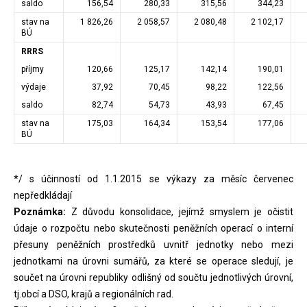
saldo
156,54
280,33
315,56
344,23
stav na
1 826,26
2 058,57
2 080,48
2 102,17
BÚ
RRRS
příjmy
120,66
125,17
142,14
190,01
výdaje
37,92
70,45
98,22
122,56
saldo
82,74
54,73
43,93
67,45
stav na
175,03
164,34
153,54
177,06
BÚ
*/ s účinností od 1.1.2015 se výkazy za měsíc červenec
nepředkládají
Poznámka:
Z důvodu konsolidace, jejímž smyslem je očistit
údaje o rozpočtu nebo skutečnosti peněžních operací o interní
přesuny peněžních prostředků uvnitř jednotky nebo mezi
jednotkami na úrovni sumářů, za které se operace sledují, je
součet na úrovni republiky odlišný od součtu jednotlivých úrovní,
tj.obcí a DSO, krajů a regionálních rad.