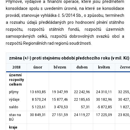
Příjmové, výdajové a finanční operace, které jsou předmětem
konsolidace spolu s uvedením úrovně, na které se konsolidace
provádí, stanovuje vyhláška č. 5/2014 Sb., o způsobu, termínech
a rozsahu údajů předkládaných pro hodnocení plnění státního
rozpočtu, rozpočtů státních fondů, rozpočtů územních
samosprávných celků, rozpočtů dobrovolných svazků obcí a
rozpočtů Regionálních rad regionů soudržnosti.
změna (+/-) proti stejnému období předchozího roku (v mil. Kč)
2018
únor
březen
duben
květen
červ
územní
rozpočty
celkem
příjmy
13 693,85
19 347,99
22 242,96
24 310,11
32 255
výdaje
8 570,24
15 877,46
22 185,65
30 182,96
30 427
saldo
5 123,61
3 470,53
57,31
-5 872,85
1 827
stav na
30 849,31
27 151,59
24 119,27
17 225,09
23 820
BÚ
kraje