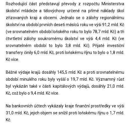
Rozhodující část představují převody z rozpočtu Ministerstva
školství mládeže a tělovýchovy určené na přímé náklady škol
zřizovaných kraji a obcemi. Jednalo se o zálohy regionálnímu
školství na období prvních deseti měsíců roku ve výši 91,2 mld. Kč
(ve srovnatelném období loňského roku to bylo 78,7 mld. Kč) a tři
čtvrtletní zálohy soukromému školství ve výši 4,4 mld. Kč (ve
srovnatelném období to bylo 3,8 mld. Kč). Přijaté investiční
transfery činily 6,0 mld. Kč, proti loňskému říjnu to bylo o 1,8 mld.
Kč více.
Běžné výdaje krajů dosáhly 145,5 mld. Kč a proti srovnatelnému
období minulého roku byly vyšší o 19,7 mld. Kč. Významný růst
byl vykázán také v části kapitálových výdajů, dosáhly 21,0 mld.
Kč, což bylo o 9,4 mld. Kč více.
Na bankovních účtech vykázaly kraje finanční prostředky ve výši
31,0 mld. Kč, jejich objem se snížil proti loňskému říjnu o 1,7 mld.
Kč.