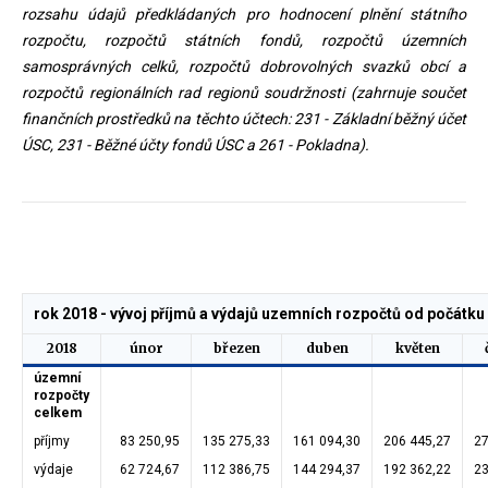
rozsahu údajů předkládaných pro hodnocení plnění státního
rozpočtu, rozpočtů státních fondů, rozpočtů územních
samosprávných celků, rozpočtů dobrovolných svazků obcí a
rozpočtů regionálních rad regionů soudržnosti (zahrnuje součet
finančních prostředků na těchto účtech: 231 - Základní běžný účet
ÚSC, 231 - Běžné účty fondů ÚSC a 261 - Pokladna).
rok 2018 - vývoj příjmů a výdajů uzemních rozpočtů od počátku r
2018
únor
březen
duben
květen
územní
rozpočty
celkem
příjmy
83 250,95
135 275,33
161 094,30
206 445,27
27
výdaje
62 724,67
112 386,75
144 294,37
192 362,22
23