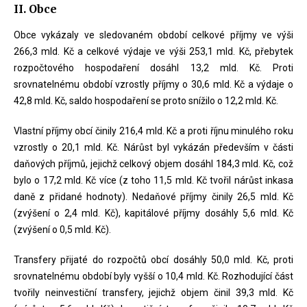
II. Obce
Obce vykázaly ve sledovaném období celkové příjmy ve výši
266,3 mld. Kč a celkové výdaje ve výši 253,1 mld. Kč, přebytek
rozpočtového hospodaření dosáhl 13,2 mld. Kč. Proti
srovnatelnému období vzrostly příjmy o 30,6 mld. Kč a výdaje o
42,8 mld. Kč, saldo hospodaření se proto snížilo o 12,2 mld. Kč.
Vlastní příjmy obcí činily 216,4 mld. Kč a proti říjnu minulého roku
vzrostly o 20,1 mld. Kč. Nárůst byl vykázán především v části
daňových příjmů, jejichž celkový objem dosáhl 184,3 mld. Kč, což
bylo o 17,2 mld. Kč více (z toho 11,5 mld. Kč tvořil nárůst inkasa
daně z přidané hodnoty). Nedaňové příjmy činily 26,5 mld. Kč
(zvýšení o 2,4 mld. Kč), kapitálové příjmy dosáhly 5,6 mld. Kč
(zvýšení o 0,5 mld. Kč).
Transfery přijaté do rozpočtů obcí dosáhly 50,0 mld. Kč, proti
srovnatelnému období byly vyšší o 10,4 mld. Kč. Rozhodující část
tvořily neinvestiční transfery, jejichž objem činil 39,3 mld. Kč