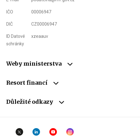
IČO
00006947
DIČ
CZ00006947
ID Datové
xzeaauv
schránky
Weby ministerstva
Resort financí
Důležité odkazy