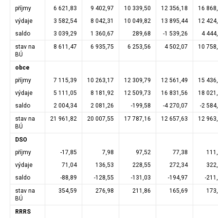
příjmy
6 621,83
9 402,97
10 339,50
12 356,18
16 868
výdaje
3 582,54
8 042,31
10 049,82
13 895,44
12 424
saldo
3 039,29
1 360,67
289,68
-1 539,26
4 444
stav na
8 611,47
6 935,75
6 253,56
4 502,07
10 758
BÚ
obce
příjmy
7 115,39
10 263,17
12 309,79
12 561,49
15 436
výdaje
5 111,05
8 181,92
12 509,73
16 831,56
18 021
saldo
2 004,34
2 081,26
-199,58
-4 270,07
-2 584
stav na
21 961,82
20 007,55
17 787,16
12 657,63
12 963
BÚ
DSO
příjmy
-17,85
7,98
97,52
77,38
111
výdaje
71,04
136,53
228,55
272,34
322
saldo
-88,89
-128,55
-131,03
-194,97
-211
stav na
354,59
276,98
211,86
165,69
173
BÚ
RRRS