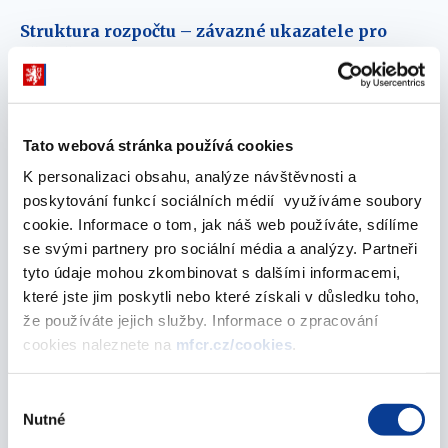
Struktura rozpočtu – závazné ukazatele pro
příspěvkové organizace
04. září 2019
Provádění rozpočtových opatření na konci roku
Tato webová stránka používá cookies
04. září 2019
K personalizaci obsahu, analýze návštěvnosti a
poskytování funkcí sociálních médií využíváme soubory
Předběžné rozpočtové opatření
cookie. Informace o tom, jak náš web používáte, sdílíme
04. září 2019
se svými partnery pro sociální média a analýzy. Partneři
tyto údaje mohou zkombinovat s dalšími informacemi,
Zveřejňování schválených rozpočtových
které jste jim poskytli nebo které získali v důsledku toho,
opatření
že používáte jejich služby. Informace o zpracování
cookies naleznete na
mfcr.cz/cookies
.
10. června 2019
Peněžní fondy obce
Výběr
Nutné
souhlasu
10. června 2019