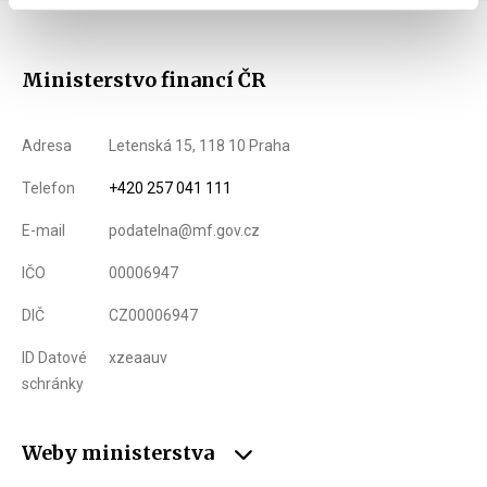
Ministerstvo financí ČR
Adresa
Letenská 15, 118 10 Praha
Telefon
+420 257 041 111
E-mail
podatelna@mf.gov.cz
IČO
00006947
DIČ
CZ00006947
ID Datové
xzeaauv
schránky
Weby ministerstva