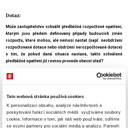
Dotaz:
Může zastupitelstvo schválit předběžné rozpočtové opatření,
kterým jsou předem definovány případy budoucích změn
rozpočtu, které mohou, ale nemusí nastat (např. neobdržení
rozpočtované dotace nebo obdržení nerozpočtované dotace)
s tím, že pokud daná situace nastane, takto schválené
předběžné opatření již rovnou provede obecní úřad?
Odpověď:
NE
Tato webová stránka používá cookies
V § 16 odst. 1 zákona č. 250/2000 Sb., rozpočtových pravidel
územních rozpočtů je stanoveno, že
rozpočet může být po
K personalizaci obsahu, analýze návštěvnosti a
svém schválení změněn
z důvodů dále stanovených v tomto
poskytování funkcí sociálních médií využíváme soubory
ustanovení. Podle § 16 odst. 2 zákona č. 250/2000 Sb. se změna
cookie. Informace o tom, jak náš web používáte, sdílíme
rozpočtu provádí rozpočtovým opatřením.
se svými partnery pro sociální média a analýzy. Partneři