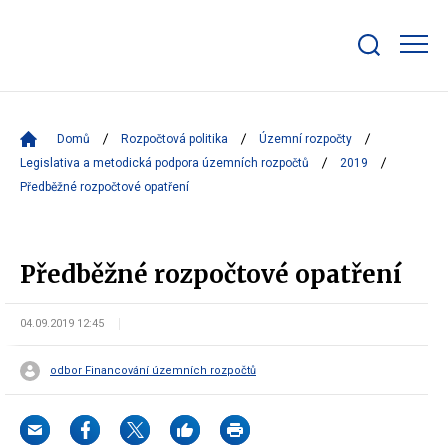
Zobrazit/skrýt
search
bar
Domů
Rozpočtová politika
Územní rozpočty
Legislativa a metodická podpora územních rozpočtů
2019
Předběžné rozpočtové opatření
Předběžné rozpočtové opatření
04.09.2019 12:45
odbor Financování územních rozpočtů