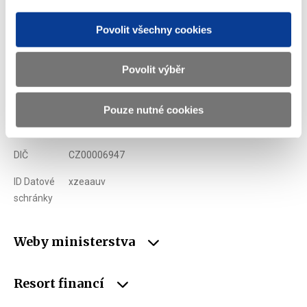
Ministerstvo financí ČR
Povolit všechny cookies
Adresa
Letenská 15, 118 10 Praha
Povolit výběr
Telefon
+420 257 041 111
E-mail
podatelna@mf.gov.cz
Pouze nutné cookies
IČO
00006947
DIČ
CZ00006947
ID Datové
xzeaauv
schránky
Weby ministerstva
Resort financí