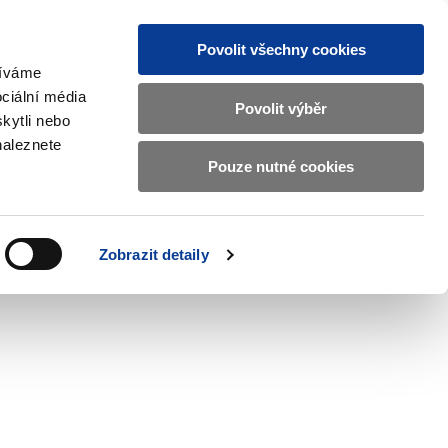
Povolit všechny cookies
žíváme
CZ
EN
ciální média
Základní
Povolit výběr
kytli nebo
informace
naleznete
o
Pouze nutné cookies
ahraničí a EU
Kontrola a regulace
Ministerstvu
Zobrazit
Zobrazit
submenu
submenu
financí
Zahraničí
Kontrola
a
a
v
Zobrazit detaily
EU
regulace
českém
znakovém
jazyce.