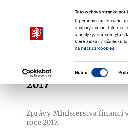
Tato webová stránka použ
K personalizaci obsahu, a
soubory cookie. Informace
Pohybujte
a analýzy. Partneři tyto ú
šipkami
které získali v důsledku t
na
mfcr.cz/cookies
.
nahoru
Ministerstvo
Rozpočtová politika
a
Zobrazit
Z
submenu
s
dolů
Ministerstvo
R
Výběr
p
Nutné
Pref
pro
souhlasu
2017
výběr
našeptaných
položek
Zprávy Ministerstva financí 
roce 2017.