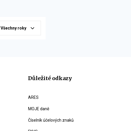
Všechny roky
Důležité odkazy
ARES
MOJE daně
Číselník účelových znaků