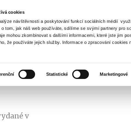
ívá cookies
nalýze návštěvnosti a poskytování funkcí sociálních médií vyu
Vyhledat
 o tom, jak náš web používáte, sdílíme se svými partnery pro so
daje mohou zkombinovat s dalšími informacemi, které jste jim pos
oho, že používáte jejich služby. Informace o zpracování cookies 
Finanční trh
Daně a účetnictví
Z
obrazit
Zobrazit
Zobrazit
ubmenu
submenu
submenu
ozpočtová
Finanční
Daně
olitika
trh
a
erenční
Statistické
Marketingové
účetnictví
vydané v