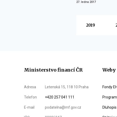
27. ledna 2017
Vyberte
2019
Ministerstvo financí ČR
Weby 
Adresa
Letenská 15, 118 10 Praha
Fondy EH
Telefon
+420 257 041 111
Program 
E-mail
podatelna@mf.gov.cz
Dluhopis