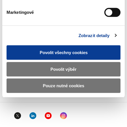
IČO
00006947
Marketingové
DIČ
CZ00006947
ID Datové
xzeaauv
Zobrazit detaily
schránky
Povolit všechny cookies
Weby ministerstva
Povolit výběr
Resort financí
Pouze nutné cookies
Důležité odkazy