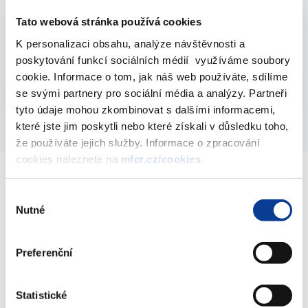
Zprávy MF - číslo 1/2025
Tato webová stránka používá cookies
K personalizaci obsahu, analýze návštěvnosti a
28. května 2025
poskytování funkcí sociálních médií využíváme soubory
cookie. Informace o tom, jak náš web používáte, sdílíme
Vyberte
se svými partnery pro sociální média a analýzy. Partneři
2025
tyto údaje mohou zkombinovat s dalšími informacemi,
které jste jim poskytli nebo které získali v důsledku toho,
že používáte jejich služby. Informace o zpracování
cookies naleznete na
mfcr.cz/cookies
.
Výběr
Ministerstvo financí ČR
Nutné
souhlasu
Adresa
Letenská 15, 118 10 Praha
Preferenční
Telefon
+420 257 041 111
Statistické
E-mail
podatelna@mf.gov.cz