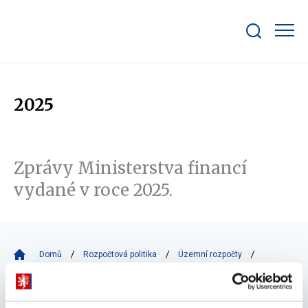
Zobrazit/skrýt
search
bar
2025
Zprávy Ministerstva financí
vydané v roce 2025.
Domů
Rozpočtová politika
Územní rozpočty
Zprávy MF pro obce a kraje
2025