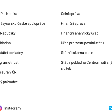
P a Norska
Celní správa
švýcarsko-české spolupráce
Finanční správa
 Republiky
Finanční analytický úřad
okladna
Úřad pro zastupování státu
státní pokladny
Státní tiskárna cenin
 gramotnost
Státní pokladna Centrum sdílen
služeb
 eura v ČR
vý průvodce
Instagram