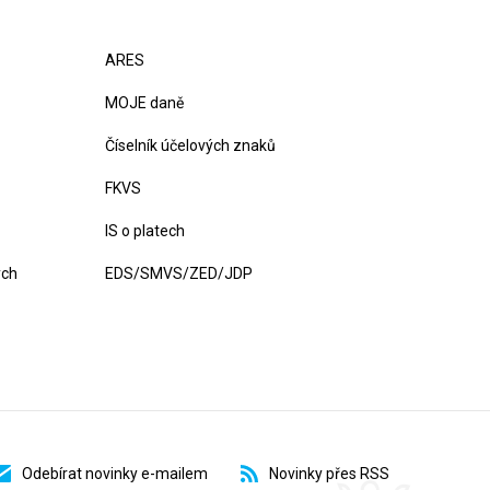
ARES
MOJE daně
Číselník účelových znaků
FKVS
IS o platech
ých
EDS/SMVS/ZED/JDP
Odebírat novinky e-mailem
Novinky přes RSS