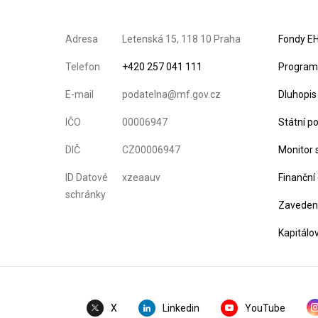
Adresa
Letenská 15, 118 10 Praha
Fondy EH
Telefon
+420 257 041 111
Program 
E-mail
podatelna@mf.gov.cz
Dluhopis
IČO
00006947
Státní p
DIČ
CZ00006947
Monitor 
ID Datové
xzeaauv
Finanční
schránky
Zavedení
Kapitálo
Linkedin
YouTube
X