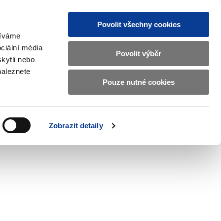
Povolit všechny cookies
žíváme
CZ
EN
ciální média
Základní
Povolit výběr
kytli nebo
informace
naleznete
o
Pouze nutné cookies
ahraničí a EU
Kontrola a regulace
Ministerstvu
Zobrazit
Zobrazit
submenu
submenu
financí
Zahraničí
Kontrola
a
a
v
Zobrazit detaily
EU
regulace
českém
znakovém
jazyce.