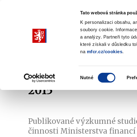
Tato webová stránka použ
K personalizaci obsahu, a
soubory cookie. Informace
Pohybujte
a analýzy. Partneři tyto ú
šipkami
které získali v důsledku t
na
mfcr.cz/cookies
.
nahoru
Ministerstvo
Rozpočtová politika
a
Zobrazit
Z
submenu
s
dolů
Ministerstvo
R
Výběr
p
Nutné
Pref
pro
souhlasu
2015
výběr
našeptaných
položek
Publikované výzkumné studi
činnosti Ministerstva financí 