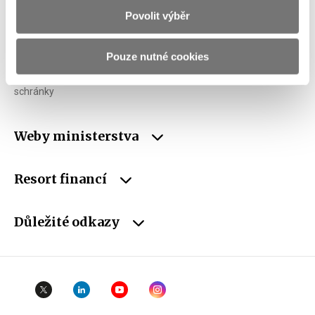
Povolit výběr
IČO
00006947
DIČ
CZ00006947
Pouze nutné cookies
ID Datové
xzeaauv
schránky
Weby ministerstva
Resort financí
Důležité odkazy