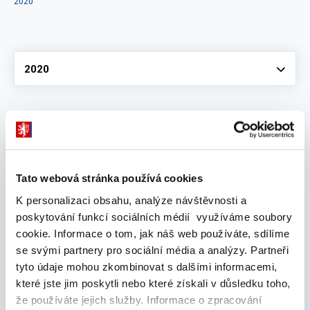
2020
Vyberte
2020
únor 2020
Tato webová stránka používá cookies
Forecasting VAR Analysis for a DSGE–VAR
K personalizaci obsahu, analýze návštěvnosti a
Model
poskytování funkcí sociálních médií využíváme soubory
05. února 2020
cookie. Informace o tom, jak náš web používáte, sdílíme
se svými partnery pro sociální média a analýzy. Partneři
leden 2020
tyto údaje mohou zkombinovat s dalšími informacemi,
které jste jim poskytli nebo které získali v důsledku toho,
že používáte jejich služby. Informace o zpracování