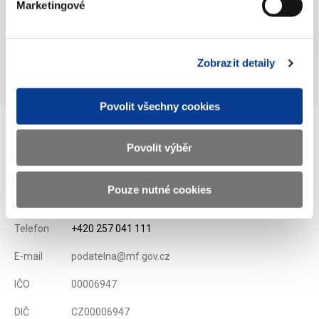
Marketingové
Vyberte
2019
Zobrazit detaily
Povolit všechny cookies
Povolit výběr
Ministerstvo financí ČR
Pouze nutné cookies
Adresa
Letenská 15, 118 10 Praha
Telefon
+420 257 041 111
E-mail
podatelna@mf.gov.cz
IČO
00006947
DIČ
CZ00006947