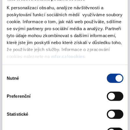
Predikce příjmů veřejného zdravotního
K personalizaci obsahu, analýze návštěvnosti a
pojištění - 2. aktualizované vydání
poskytování funkcí sociálních médií využíváme soubory
30. září 2019
cookie. Informace o tom, jak náš web používáte, sdílíme
se svými partnery pro sociální média a analýzy. Partneři
duben 2019
tyto údaje mohou zkombinovat s dalšími informacemi,
které jste jim poskytli nebo které získali v důsledku toho,
že používáte jejich služby. Informace o zpracování
Metodika odvození výdajových rámců státního
cookies naleznete na
mfcr.cz/cookies
.
rozpočtu a státních fondů - 2. aktualizované
vydání
Výběr
Nutné
souhlasu
17. dubna 2019
březen 2019
Preferenční
Statistické
Kodex správy a řízení společností ČR (2018)
27. března 2019