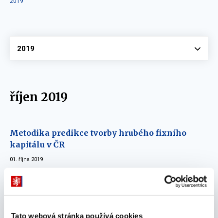
2019
Vyberte
2019
říjen 2019
Metodika predikce tvorby hrubého fixního
kapitálu v ČR
01. října 2019
září 2019
Tato webová stránka používá cookies