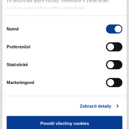
že používáte jejich služby. Informace o zpracování
cookies naleznete na
mfcr.cz/cookies
.
Stáhnout vybrané (
0
)
Výběr
Nutné
souhlasu
Stáhnout vše
Preferenční
Statistické
Zobrazeno
110 ×
Doporučeno
298 ×
Marketingové
Ministerstvo financí ČR
Zobrazit detaily
Adresa
Letenská 15, 118 10 Praha
Povolit všechny cookies
Telefon
+420 257 041 111