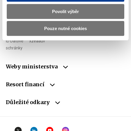
E-mail
podatelna@mf.gov.cz
Povolit výběr
IČO
00006947
Pouze nutné cookies
DIČ
CZ00006947
ID Datové
xzeaauv
schránky
Weby ministerstva
Resort financí
Důležité odkazy