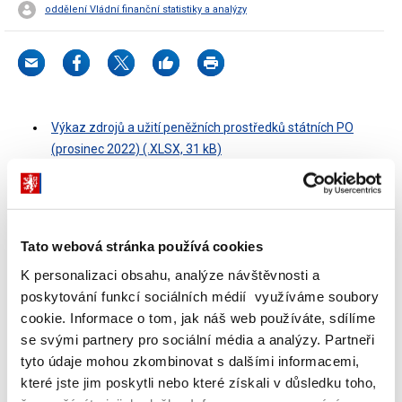
oddělení Vládní finanční statistiky a analýzy
Výkaz zdrojů a užití peněžních prostředků státních PO
(prosinec 2022) (.XLSX, 31 kB)
Dokumenty ke stažení
Tato webová stránka používá cookies
K personalizaci obsahu, analýze návštěvnosti a
poskytování funkcí sociálních médií využíváme soubory
Výkaz zdrojů a užití peněžních
cookie. Informace o tom, jak náš web používáte, sdílíme
prostředků státních PO (prosinec
se svými partnery pro sociální média a analýzy. Partneři
2022)
tyto údaje mohou zkombinovat s dalšími informacemi,
(32 kB)
které jste jim poskytli nebo které získali v důsledku toho,