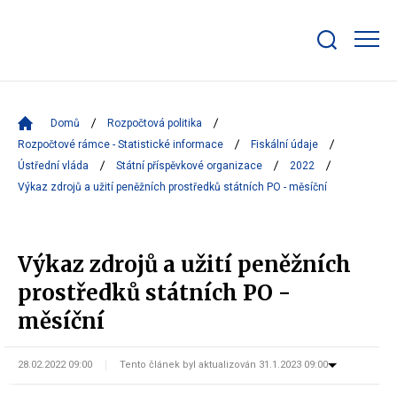
Zobrazit/skrýt
search
bar
Domů
Rozpočtová politika
Rozpočtové rámce - Statistické informace
Fiskální údaje
Ústřední vláda
Státní příspěvkové organizace
2022
Výkaz zdrojů a užití peněžních prostředků státních PO - měsíční
Výkaz zdrojů a užití peněžních
prostředků státních PO -
měsíční
28.02.2022 09:00
Tento článek byl aktualizován 31.1.2023 09:00