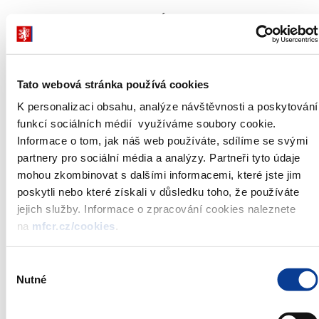
Příjmy, výdaje a saldo ÚSC a DSO v
Příjmy, výdaje a saldo ÚSC a DSO v roce 2024
1000
Combination chart with 3 data series.
Ukazatele v mld. Kč
750
The chart has 1 X axis displaying categories.
Tato webová stránka používá cookies
mld. Kč
The chart has 1 Y axis displaying mld. Kč. Data ranges from 26.5 to 8
K personalizaci obsahu, analýze návštěvnosti a poskytování
500
funkcí sociálních médií využíváme soubory cookie.
Informace o tom, jak náš web používáte, sdílíme se svými
250
partnery pro sociální média a analýzy. Partneři tyto údaje
mohou zkombinovat s dalšími informacemi, které jste jim
0
poskytli nebo které získali v důsledku toho, že používáte
Září
Červen
Říjen
Únor
Srpen
Květen
Listopad
Březen
Prosinec
Duben
jejich služby. Informace o zpracování cookies naleznete
na
mfcr.cz/cookies
.
Příjmy
Výdaje
Saldo
Výběr
Nutné
souhlasu
Ukazatele v mld. Kč
End of interactive chart.