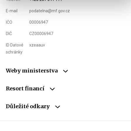
E-mail
podatelna@mf.gov.cz
IČO
00006947
DIČ
CZ00006947
ID Datové
xzeaauv
schránky
Weby ministerstva
Resort financí
Důležité odkazy