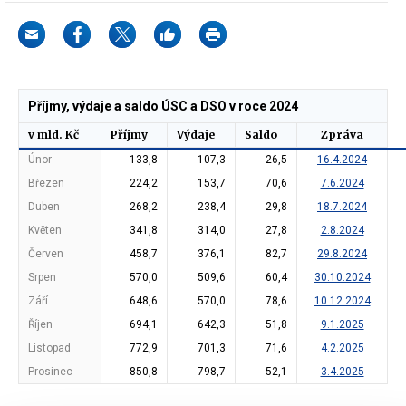
Příjmy, výdaje a saldo ÚSC a DSO v roce 2024
v mld. Kč
Příjmy
Výdaje
Saldo
Zpráva
Únor
133,8
107,3
26,5
16.4.2024
Březen
224,2
153,7
70,6
7.6.2024
Duben
268,2
238,4
29,8
18.7.2024
Květen
341,8
314,0
27,8
2.8.2024
Červen
458,7
376,1
82,7
29.8.2024
Srpen
570,0
509,6
60,4
30.10.2024
Září
648,6
570,0
78,6
10.12.2024
Říjen
694,1
642,3
51,8
9.1.2025
Listopad
772,9
701,3
71,6
4.2.2025
Prosinec
850,8
798,7
52,1
3.4.2025