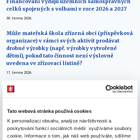
Financování výdajů územních samosprávných
celků spojených s volbami v roce 2026 a 2027
30. června 2026
Může mateřská škola zřízená obcí (příspěvková
organizace) v rámci svých aktivit prodávat
drobné výrobky (např. výrobky vytvořené
dětmi), pokud tato činnost není výslovně
uvedena ve zřizovací listině?
17. června 2026
Změna pravidel rozpočtového provizoria v
průběhu roku
15. června 2026
Tato webová stránka používá cookies
Třídění rozpočtu územních samosprávných
K personalizaci obsahu, analýze návštěvnosti a
celků podle rozpočtové skladby (detail
poskytování funkcí sociálních médií využíváme soubory
schváleného rozpočtu)
cookie. Informace o tom, jak náš web používáte, sdílíme