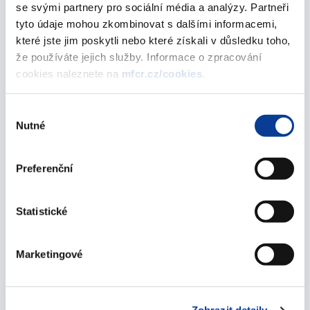
se svými partnery pro sociální média a analýzy. Partneři
10. června 2026
tyto údaje mohou zkombinovat s dalšími informacemi,
které jste jim poskytli nebo které získali v důsledku toho,
Co je závazným ukazatelem ve schváleném
že používáte jejich služby. Informace o zpracování
rozpočtu
cookies naleznete na
mfcr.cz/cookies
.
10. června 2026
Výběr
Nová struktura finančního výkazu FIN 2-12 M
Nutné
souhlasu
od 1. ledna 2026
09. března 2026
Preferenční
Příspěvek na provoz školám a školským
zařízením – nepedagogičtí pracovníci
Statistické
05. března 2026
Uvedení identifikátoru partnera u výdaje z titulu
Marketingové
odvodu za porušení rozpočtové kázně
zatříděného na položce 5363 – Úhrady sankcí
jiným rozpočtům