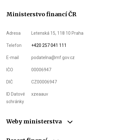
Ministerstvo financí ČR
Adresa
Letenská 15, 118 10 Praha
Telefon
+420 257 041 111
E-mail
podatelna@mf.gov.cz
IČO
00006947
DIČ
CZ00006947
ID Datové
xzeaauv
schránky
Weby ministerstva