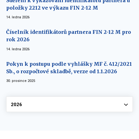
Sdělení k vykazování identifikátoru partnera u
položky 2212 ve výkazu FIN 2-12 M
14. ledna 2026
Číselník identifikátorů partnera FIN 2-12 M pro
rok 2026
14. ledna 2026
Pokyn k postupu podle vyhlášky MF č. 412/2021
Sb., o rozpočtové skladbě, verze od 1.1.2026
30. prosince 2025
Vyberte
2026