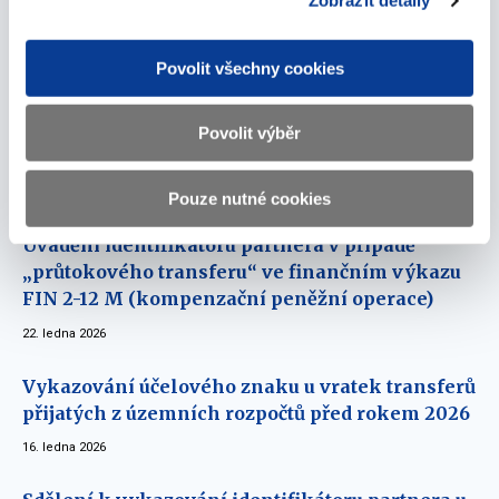
Zobrazit detaily
06. února 2026
Povolit všechny cookies
Uvádění identifikátoru partnera u položek
podseskupení 549 – Ostatní neinvestiční
transfery fyzickým osobám ve výkazu FIN 2-12
Povolit výběr
M
27. ledna 2026
Pouze nutné cookies
Uvádění identifikátoru partnera v případě
„průtokového transferu“ ve finančním výkazu
FIN 2-12 M (kompenzační peněžní operace)
22. ledna 2026
Vykazování účelového znaku u vratek transferů
přijatých z územních rozpočtů před rokem 2026
16. ledna 2026